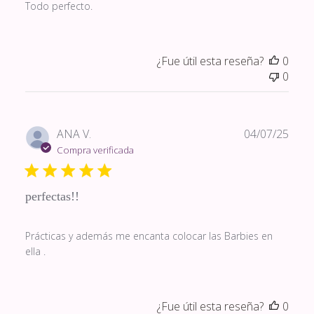
Todo perfecto.
¿Fue útil esta reseña?
0
0
Fech
ANA V.
04/07/25
de
Compra verificada
publi
perfectas!!
Prácticas y además me encanta colocar las Barbies en
ella .
¿Fue útil esta reseña?
0