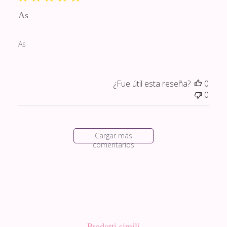
As
As
¿Fue útil esta reseña?
0
0
Cargar más
comentarios
Prodotti simili