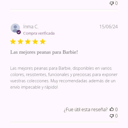
0
Fech
Inma C.
15/06/24
de
Compra verificada
publi
Las mejores peanas para Barbie!
Las mejores peanas para Barbie, disponibles en varios
colores, resistentes, funcionales y preciosas para exponer
vuestras colecciones. Muy recomendadas además de un
envío impecable y rápido!
¿Fue útil esta reseña?
0
0