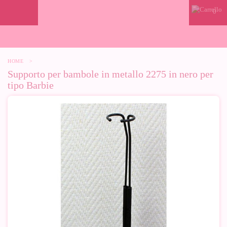
0
HOME
>
Supporto per bambole in metallo 2275 in nero per
tipo Barbie