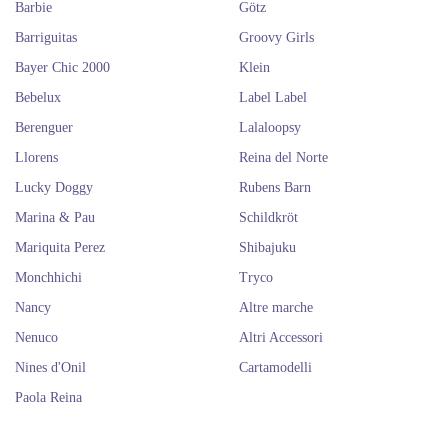
Barbie
Götz
Barriguitas
Groovy Girls
Bayer Chic 2000
Klein
Bebelux
Label Label
Berenguer
Lalaloopsy
Llorens
Reina del Norte
Lucky Doggy
Rubens Barn
Marina & Pau
Schildkröt
Mariquita Perez
Shibajuku
Monchhichi
Tryco
Nancy
Altre marche
Nenuco
Altri Accessori
Nines d'Onil
Cartamodelli
Paola Reina