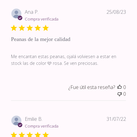
Fech
Ana P.
25/08/23
de
Compra verificada
publi
Peanas de la mejor calidad
Me encantan estas peanas, ojalá volviesen a estar en
stock las de color 🩷 rosa. Se ven preciosas.
¿Fue útil esta reseña?
0
0
Fech
Emilie B.
31/07/22
de
Compra verificada
publi