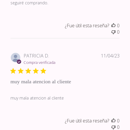
seguiré comprando.
¿Fue útil esta reseña?
0
0
Fech
PATRICIA D.
11/04/23
de
Compra verificada
publi
muy mala atencion al cliente
muy mala atencion al cliente
¿Fue útil esta reseña?
0
0