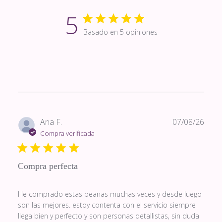
5
Basado en 5 opiniones
Fech
Ana F.
07/08/26
de
Compra verificada
publi
Compra perfecta
He comprado estas peanas muchas veces y desde luego
son las mejores. estoy contenta con el servicio siempre
llega bien y perfecto y son personas detallistas, sin duda