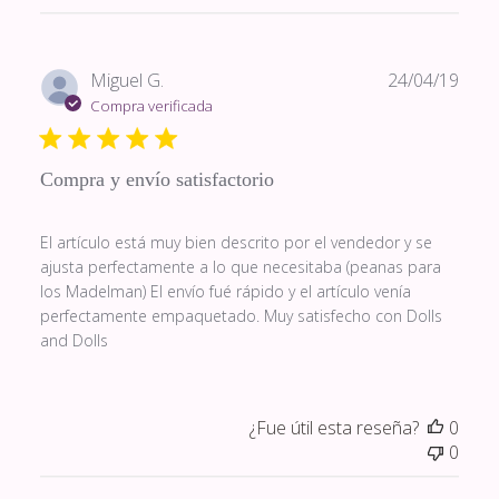
Fech
Miguel G.
24/04/19
de
Compra verificada
publi
Compra y envío satisfactorio
El artículo está muy bien descrito por el vendedor y se
ajusta perfectamente a lo que necesitaba (peanas para
los Madelman) El envío fué rápido y el artículo venía
perfectamente empaquetado. Muy satisfecho con Dolls
and Dolls
¿Fue útil esta reseña?
0
0