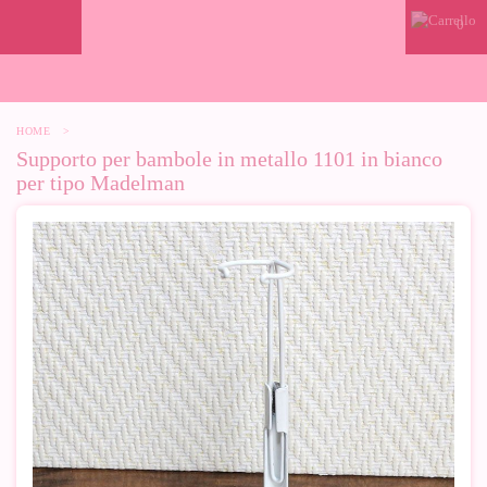
0
HOME
>
Supporto per bambole in metallo 1101 in bianco
per tipo Madelman