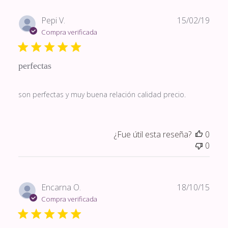
Fech
Pepi V.
15/02/19
de
Compra verificada
publi
perfectas
son perfectas y muy buena relación calidad precio.
¿Fue útil esta reseña?
0
0
Fech
Encarna O.
18/10/15
de
Compra verificada
publi