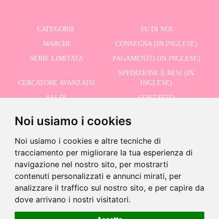
CATEGORIE
SU DI NOI
MARCHI
CONSEGNA (IN INGLESE)
SERIE LIMITATA
PAGAMENTO (IN INGLESE)
SPEDIZIONE E RESI (IN
CERCATORE AVANZATO
INGLESE)
SALDI
CONTATTO
Noi usiamo i cookies
RICEVI LE NOSTRE ULTIME NOTIZIE IN INGLESE
Noi usiamo i cookies e altre tecniche di
tracciamento per migliorare la tua esperienza di
navigazione nel nostro sito, per mostrarti
contenuti personalizzati e annunci mirati, per
Accetto la Politica sulla Privacy
analizzare il traffico sul nostro sito, e per capire da
-
dove arrivano i nostri visitatori.
+
3,75 €