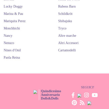
Lucky Doggy
Rubens Barn
Marina & Pau
Schildkröt
Mariquita Perez
Shibajuku
Monchhichi
Tryco
Nancy
Altre marche
Nenuco
Altri Accessori
Nines d'Onil
Cartamodelli
Paola Reina
SEGUICI!
Quindicesimo
Anniversario
Dolls&Dolls