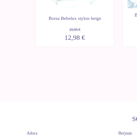
e per
B
a per
Borsa Bebelux stylon beige
ux
25,95 €
12,98 €
S
Adora
Berjuan