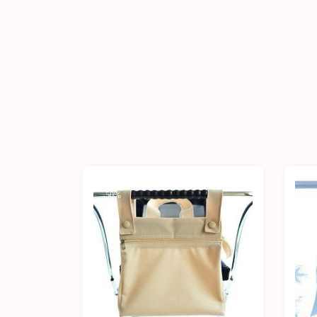
-50%
-5