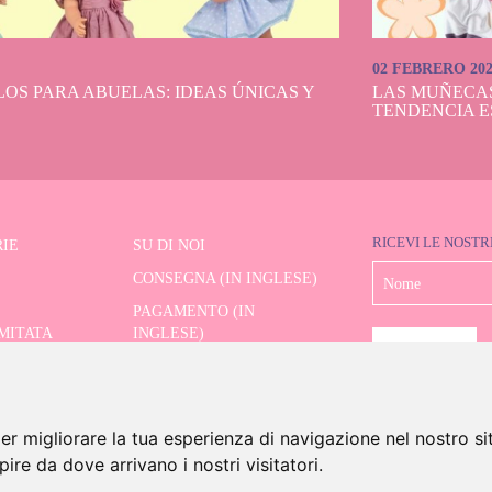
02 FEBRERO 20
OS PARA ABUELAS: IDEAS ÚNICAS Y
LAS MUÑECA
TENDENCIA E
RICEVI LE NOSTR
IE
SU DI NOI
CONSEGNA (IN INGLESE)
PAGAMENTO (IN
IMITATA
INGLESE)
SPEDIZIONE E RESI (IN
RE AVANZATO
INGLESE)
CONTATTO
er migliorare la tua esperienza di navigazione nel nostro si
apire da dove arrivano i nostri visitatori.
6 Dolls And Dolls. Tutti i diritti riservati.
Avviso legale (in inglese)
.
Politica sui cookie (in in