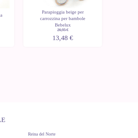
Parapioggia beige per
Para
ca
carrozzina per bambole
passe
Bebelux
26,95 €
13,48 €
LE
Reina del Norte