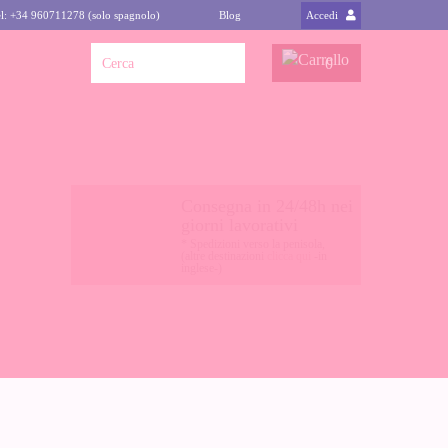
l: +34 960711278 (solo spagnolo)
Blog
Accedi
0
Consegna in 24/48h nei
giorni lavorativi
* Spedizioni verso la penisola,
(altre destinazioni
clicca qui
-in
inglese-)