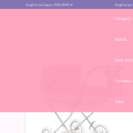
Scegli la tua lingua:
ITALIANO
Scegli la tua
Categorie
Marchi
HOME
>
PARAPIOGGIA ROSA PER CARROZZINA PER BAMBOLE BE
Serie limit
-50%
Cercatore 
Saldi