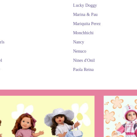
Lucky Doggy
Marina & Pau
Mariquita Perez
Monchhichi
rls
Nancy
Nenuco
el
Nines d'Onil
y
Paola Reina