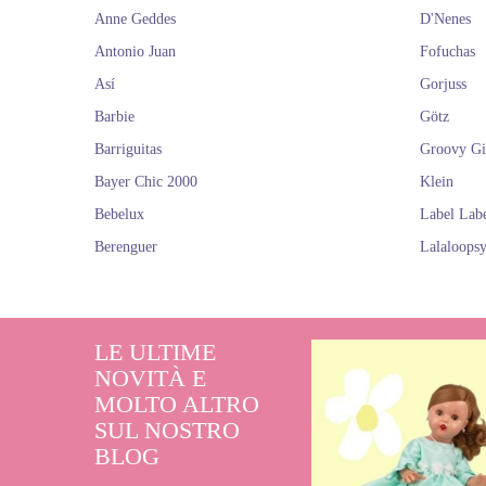
Anne Geddes
D'Nenes
Antonio Juan
Fofuchas
Así
Gorjuss
Barbie
Götz
Barriguitas
Groovy Gi
Bayer Chic 2000
Klein
Bebelux
Label Lab
Berenguer
Lalaloops
LE ULTIME
NOVITÀ E
MOLTO ALTRO
SUL NOSTRO
BLOG