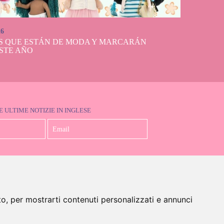
26
S QUE ESTÁN DE MODA Y MARCARÁN
STE AÑO
E ULTIME NOTIZIE IN INGLESE
Accetto la Politica sulla Privacy
to, per mostrarti contenuti personalizzati e annunci
glese)