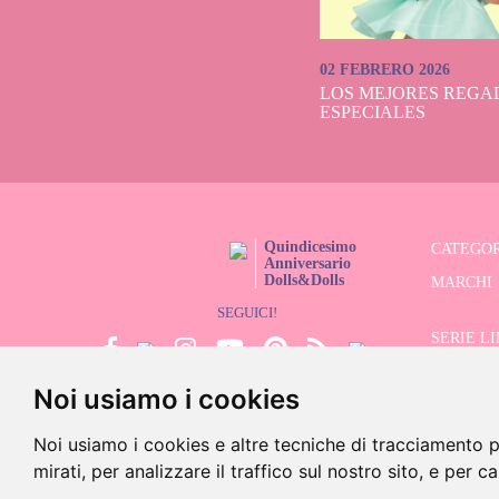
02 FEBRERO 2026
LOS MEJORES REGAL
ESPECIALES
Quindicesimo
CATEGOR
Anniversario
Dolls&Dolls
MARCHI
SEGUICI!
SERIE L
Noi usiamo i cookies
CERCATO
SALDI
Noi usiamo i cookies e altre tecniche di tracciamento p
mirati, per analizzare il traffico sul nostro sito, e per c
©202