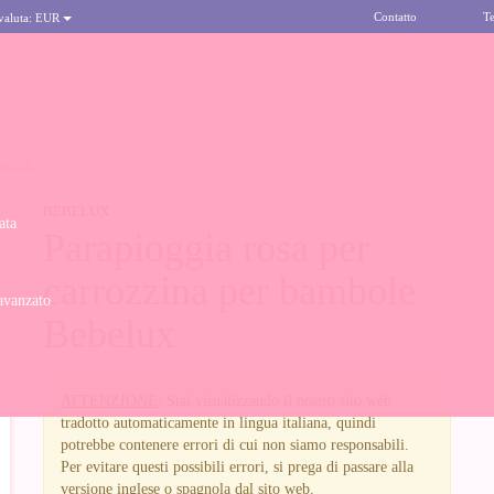
Contatto
Te
 valuta:
EUR
BELUX
BEBELUX
ata
Parapioggia rosa per
carrozzina per bambole
avanzato
Bebelux
ATTENZIONE
: Stai visualizzando il nostro sito web
tradotto automaticamente in lingua italiana, quindi
potrebbe contenere errori di cui non siamo responsabili.
Per evitare questi possibili errori, si prega di passare alla
versione inglese o spagnola dal sito web.