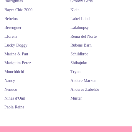
Barriguitas
Groovy Girls
Bayer Chic 2000
Klein
Bebelux
Label Label
Berenguer
Lalaloopsy
Llorens
Reina del Norte
Lucky Doggy
Rubens Barn
Marina & Pau
Schildkröt
Mariquita Perez
Shibajuku
Monchhichi
Tryco
Nancy
Andere Marken
Nenuco
Anderes Zubehör
Nines d'Onil
Muster
Paola Reina