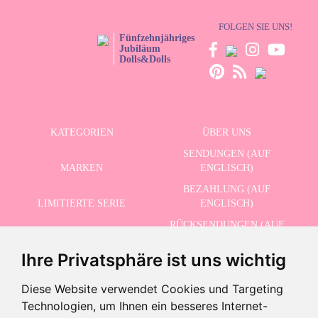
FOLGEN SIE UNS!
Fünfzehnjähriges
Jubiläum
Dolls&Dolls
KATEGORIEN
ÜBER UNS
SENDUNGEN (AUF
MARKEN
ENGLISCH)
BEZAHLUNG (AUF
LIMITIERTE SERIE
ENGLISCH)
RÜCKSENDUNGEN (AUF
ERWEITERTE SUCHE
ENGLISCH)
Ihre Privatsphäre ist uns wichtig
SCHLUSSVERKAUF
KONTAKT
Diese Website verwendet Cookies und Targeting
Technologien, um Ihnen ein besseres Internet-
ERHALTEN SIE UNSERE NEUESTEN NACHRICHTEN AUF ENGLISCH