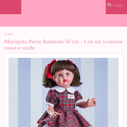
0
HOME
>
Mariquita Pérez Bambola 50 cm - Con set scozzese
rosso e verde