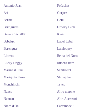
Antonio Juan
Fofuchas
Así
Gorjuss
Barbie
Götz
Barriguitas
Groovy Girls
Bayer Chic 2000
Klein
Bebelux
Label Label
Berenguer
Lalaloopsy
Llorens
Reina del Norte
Lucky Doggy
Rubens Barn
Marina & Pau
Schildkröt
Mariquita Perez
Shibajuku
Monchhichi
Tryco
Nancy
Altre marche
Nenuco
Altri Accessori
Nines d'Onil
Cartamodelli