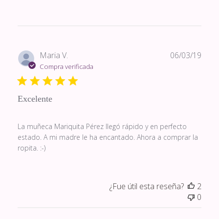
Fech
Maria V.
06/03/19
de
Compra verificada
publi
Excelente
La muñeca Mariquita Pérez llegó rápido y en perfecto
estado. A mi madre le ha encantado. Ahora a comprar la
ropita. :-)
¿Fue útil esta reseña?
2
0