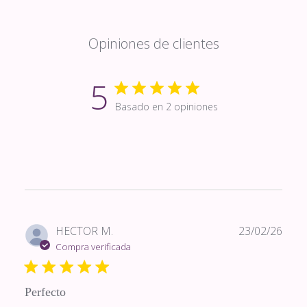
Opiniones de clientes
5
Basado en 2 opiniones
Fech
HECTOR M.
23/02/26
de
Compra verificada
publi
Perfecto