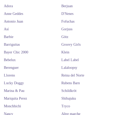
Adora
Berjuan
Anne Geddes
D'Nenes
Antonio Juan
Fofuchas
Así
Gorjuss
Barbie
Götz
Barriguitas
Groovy Girls
Bayer Chic 2000
Klein
Bebelux
Label Label
Berenguer
Lalaloopsy
Llorens
Reina del Norte
Lucky Doggy
Rubens Barn
Marina & Pau
Schildkröt
Mariquita Perez
Shibajuku
Monchhichi
Tryco
Nancy
Altre marche