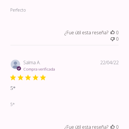
Perfecto
¿Fue útil esta reseña?
0
0
Fech
Salma A.
22/04/22
de
Compra verificada
publi
5*
5*
¿Fue útil esta reseña?
0