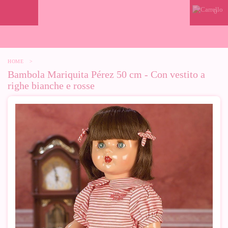
0
HOME
>
Bambola Mariquita Pérez 50 cm - Con vestito a
righe bianche e rosse