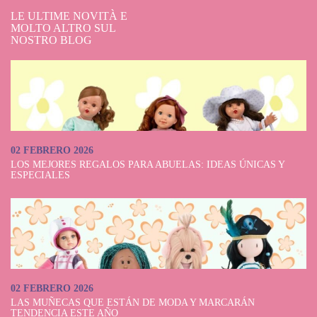
Así, che è di 46 cm. Ha delle bellissime scarpine con fiocchi, un cappello
LE ULTIME NOVITÀ E
con paraorecchie, un maglione e un completo con piumino. C'è anche
MOLTO ALTRO SUL
Martín, della marca Antonio Juan, 52 cm. Questo prezioso bambino ha un
NOSTRO BLOG
cappello, pannolino, leggings e una deliziosa espressione maliziosa che si
innamora.
Acquista subito le tue bambole
su Dolls and Dolls
In breve, controlla tutti i modelli di bambole che abbiamo da marchi
02 FEBRERO 2026
come Anne Geddes, Antonio Juan, Berenguer, Así, Llorens e Paola Reina,
LOS MEJORES REGALOS PARA ABUELAS: IDEAS ÚNICAS Y
tra molti altri, e scegli il bambino che ti piace di più, sia che dorma,
ESPECIALES
neonata o sveglia e sorridente, con un pigiama o con una graziosa gonna
in maglia e piqué rosa o blu. Inoltre, una volta che hai le tue bambole,
puoi comprare loro nuovi vestiti da cambiare o un passeggino. Fidati di
Dolls And Dolls, fai il tuo acquisto online e ricevilo in 24-48 ore nella
Penisola.
02 FEBRERO 2026
LAS MUÑECAS QUE ESTÁN DE MODA Y MARCARÁN
TENDENCIA ESTE AÑO