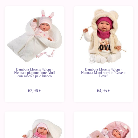
Bambola Llorens 42 cm -
Bambola Llorens 42 cm -
Neonata piagnucolone Abril
Neonata Mimi sorride “Orsetto
con sacco a pelo bianco
Love”
62,96 €
64,95 €