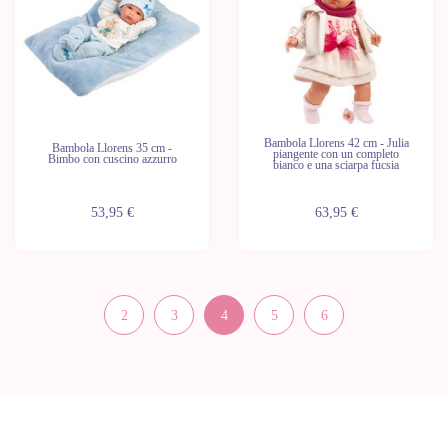
Bambola Llorens 42 cm - Julia
Bambola Llorens 35 cm -
piangente con un completo
Bimbo con cuscino azzurro
bianco e una sciarpa fucsia
53,95 €
63,95 €
2
3
4
5
6