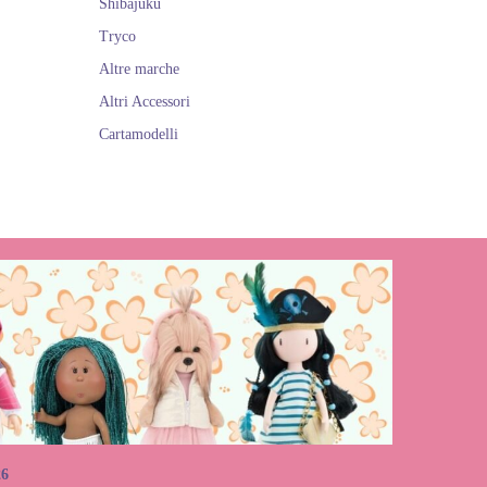
Shibajuku
Tryco
Altre marche
Altri Accessori
Cartamodelli
26