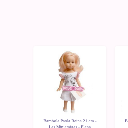
 21 cm -
Bambola Paola Reina 21 cm -
B
Soraya
Las Miniamigas - Elena