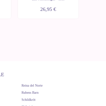
26,95 €
LE
Reina del Norte
Rubens Barn
Schildkröt