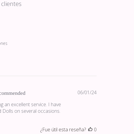
clientes
ones
Fecha
06/01/24
commended
de
g an excellent service. I have
publicación
 Dolls on several occasions.
¿Fue útil esta reseña?
0