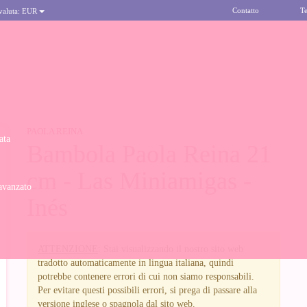
Contatto
Te
 valuta:
EUR
PAOLA REINA
ata
Bambola Paola Reina 21
cm - Las Miniamigas -
avanzato
Inés
ATTENZIONE
: Stai visualizzando il nostro sito web
tradotto automaticamente in lingua italiana, quindi
potrebbe contenere errori di cui non siamo responsabili.
Per evitare questi possibili errori, si prega di passare alla
versione inglese o spagnola dal sito web.