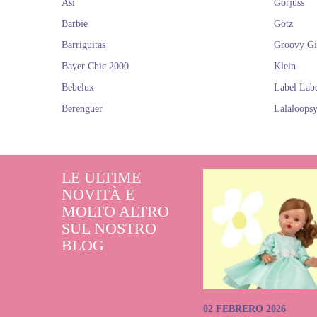
Así
Gorjuss
Barbie
Götz
Barriguitas
Groovy Gi
Bayer Chic 2000
Klein
Bebelux
Label Lab
Berenguer
Lalaloops
LE ULTIME
NOVITÀ E
MOLTO ALTRO
SUL NOSTRO
BLOG
02 FEBRERO 2026