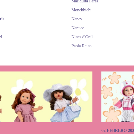
Mariquita Perez
Monchhichi
rls
Nancy
Nenuco
el
Nines d'Onil
y
Paola Reina
02 FEBRERO 20