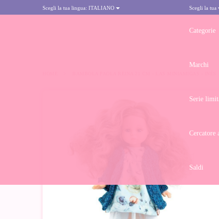
Scegli la tua lingua:
ITALIANO
Scegli la tua
Categorie
Marchi
HOME
>
BAMBOLA PAOLA REINA 21 CM - LAS MINIAMIGAS - INÉS
Serie limit
Cercatore 
Saldi