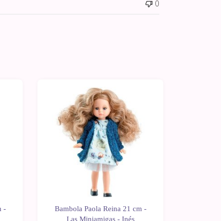
0
 -
Bambola Paola Reina 21 cm -
Bambola
Las Miniamigas - Inés
Las M