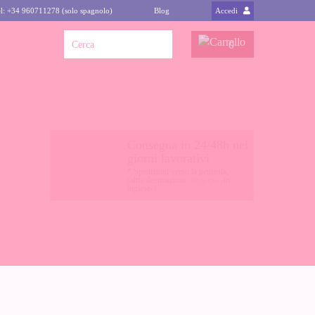
l: +34 960711278 (solo spagnolo)
Blog
Accedi
0
Consegna in 24/48h nei
giorni lavorativi
* Spedizioni verso la penisola,
(altre destinazioni
clicca qui
-in
inglese-)