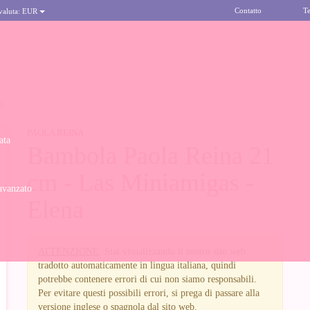
Contatto
Te
 valuta:
EUR
A
PAOLA REINA
ata
Bambola Paola Reina 21
cm - Las Miniamigas -
avanzato
Elena
ATTENZIONE
: Stai visualizzando il nostro sito web
tradotto automaticamente in lingua italiana, quindi
potrebbe contenere errori di cui non siamo responsabili.
Per evitare questi possibili errori, si prega di passare alla
versione inglese o spagnola dal sito web.