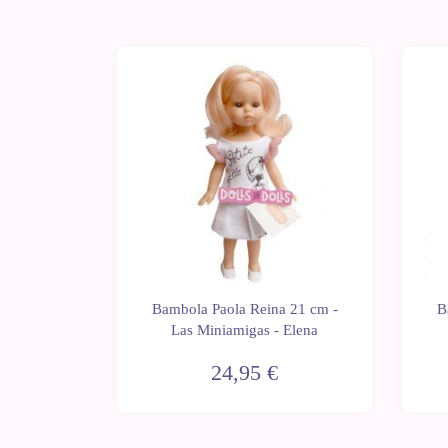
 21 cm -
Bambola Paola Reina 21 cm -
B
Soraya
Las Miniamigas - Elena
24,95 €