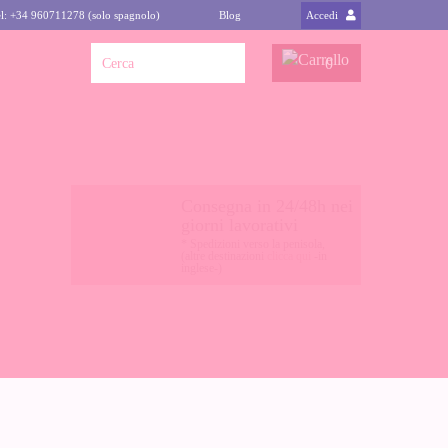
l: +34 960711278 (solo spagnolo)
Blog
Accedi
0
Consegna in 24/48h nei
giorni lavorativi
* Spedizioni verso la penisola,
(altre destinazioni
clicca qui
-in
inglese-)