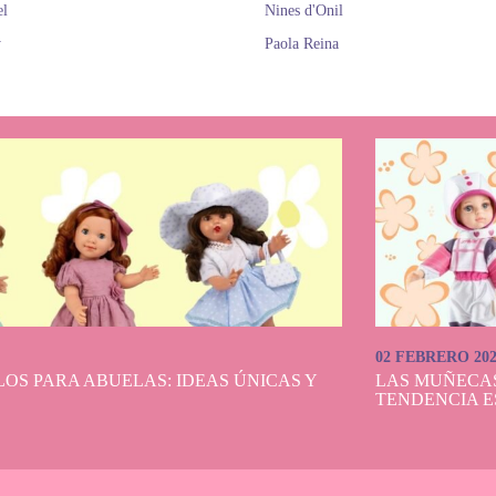
el
Nines d'Onil
y
Paola Reina
02 FEBRERO 20
OS PARA ABUELAS: IDEAS ÚNICAS Y
LAS MUÑECA
TENDENCIA E