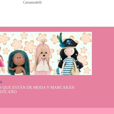
Cartamodelli
26
S QUE ESTÁN DE MODA Y MARCARÁN
STE AÑO