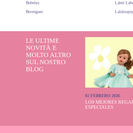
Bebelux
Label Lab
Berenguer
Lalaloops
LE ULTIME
NOVITÀ E
MOLTO ALTRO
SUL NOSTRO
BLOG
02 FEBRERO 2026
LOS MEJORES REGAL
ESPECIALES