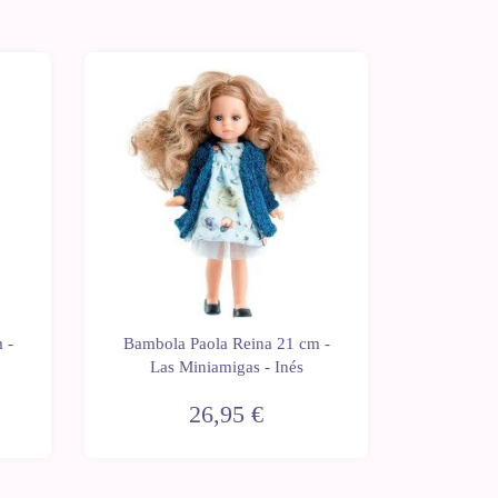
 -
Bambola Paola Reina 21 cm -
Bambola
Las Miniamigas - Inés
Las M
26,95 €