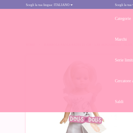
Scegli la tua lingua:
ITALIANO
Scegli la tua
Categorie
Marchi
HOME
>
BAMBOLA PAOLA REINA 21 CM - LAS MINIAMIGAS - ELEN
Serie limit
Cercatore 
Saldi