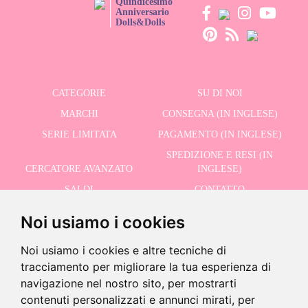
Quindicesimo
Anniversario
Dolls&Dolls
CATEGORIE
SU DI NOI
MARCHI
CONSEGNA (IN INGLESE)
SERIE LIMITATA
PAGAMENTO (IN INGLESE)
SPEDIZIONE E RESI (IN
CERCATORE AVANZATO
INGLESE)
SALDI
CONTATTO
Noi usiamo i cookies
RICEVI LE NOSTRE ULTIME NOTIZIE IN INGLESE
Noi usiamo i cookies e altre tecniche di
tracciamento per migliorare la tua esperienza di
navigazione nel nostro sito, per mostrarti
contenuti personalizzati e annunci mirati, per
Ultime unità!