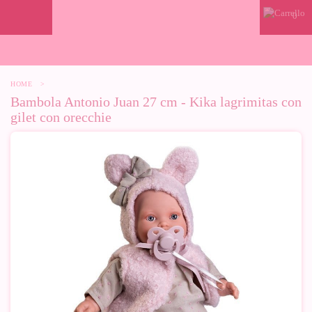
0
HOME
>
Bambola Antonio Juan 27 cm - Kika lagrimitas con
gilet con orecchie