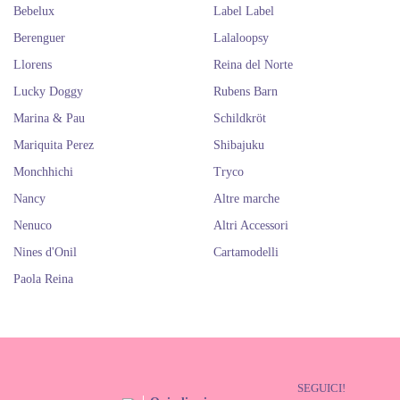
Bebelux
Label Label
Berenguer
Lalaloopsy
Llorens
Reina del Norte
Lucky Doggy
Rubens Barn
Marina & Pau
Schildkröt
Mariquita Perez
Shibajuku
Monchhichi
Tryco
Nancy
Altre marche
Nenuco
Altri Accessori
Nines d'Onil
Cartamodelli
Paola Reina
SEGUICI!