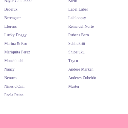
Bayer Chic 2000
Klein
Bebelux
Label Label
Berenguer
Lalaloopsy
Llorens
Reina del Norte
Lucky Doggy
Rubens Barn
Marina & Pau
Schildkröt
Mariquita Perez
Shibajuku
Monchhichi
Tryco
Nancy
Andere Marken
Nenuco
Anderes Zubehör
Nines d'Onil
Muster
Paola Reina