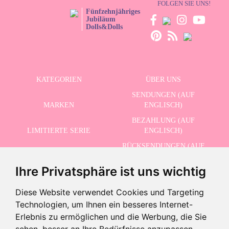
FOLGEN SIE UNS!
Fünfzehnjähriges
Jubiläum
Dolls&Dolls
KATEGORIEN
ÜBER UNS
SENDUNGEN (AUF
MARKEN
ENGLISCH)
BEZAHLUNG (AUF
LIMITIERTE SERIE
ENGLISCH)
RÜCKSENDUNGEN (AUF
ERWEITERTE SUCHE
ENGLISCH)
Ihre Privatsphäre ist uns wichtig
SCHLUSSVERKAUF
KONTAKT
Diese Website verwendet Cookies und Targeting
Technologien, um Ihnen ein besseres Internet-
ERHALTEN SIE UNSERE NEUESTEN NACHRICHTEN AUF ENGLISCH
Erlebnis zu ermöglichen und die Werbung, die Sie