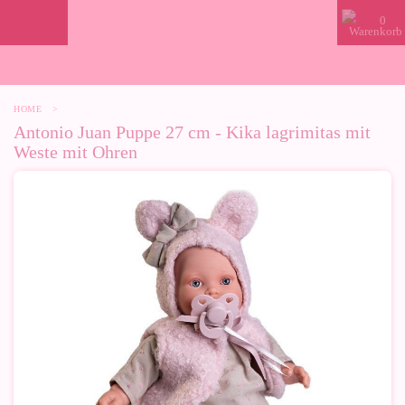
0
HOME
>
Antonio Juan Puppe 27 cm - Kika lagrimitas mit
Weste mit Ohren