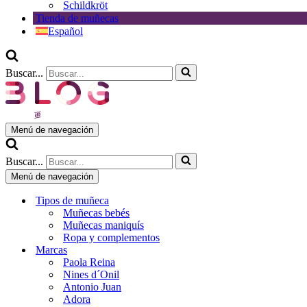
Schildkröt
Tienda de muñecas
Español
Buscar...
Menú de navegación
Buscar...
Menú de navegación
Tipos de muñeca
Muñecas bebés
Muñecas maniquís
Ropa y complementos
Marcas
Paola Reina
Nines d´Onil
Antonio Juan
Adora