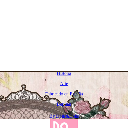
Historia
,
Arte
,
Fabricado en España
,
Berjuan
By
Dolls&Dolls