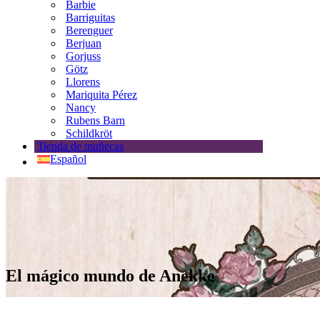
Barbie
Barriguitas
Berenguer
Berjuan
Gorjuss
Götz
Llorens
Mariquita Pérez
Nancy
Rubens Barn
Schildkröt
Tienda de muñecas
Español
El mágico mundo de Anekke