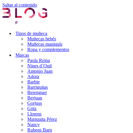
Saltar al contenido
Tipos de muñeca
Muñecas bebés
Muñecas maniquís
Ropa y complementos
Marcas
Paola Reina
Nines d´Onil
Antonio Juan
Adora
Barbie
Barriguitas
Berenguer
Berjuan
Gorjuss
Götz
Llorens
Mariquita Pérez
Nancy
Rubens Barn