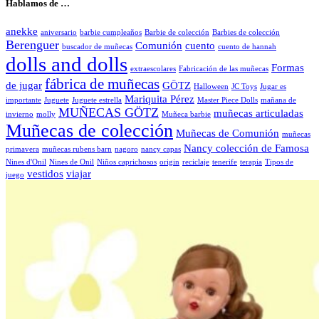
Hablamos de …
anekke
aniversario
barbie cumpleaños
Barbie de colección
Barbies de colección
Berenguer
Comunión
cuento
buscador de muñecas
cuento de hannah
dolls and dolls
Formas
extraescolares
Fabricación de las muñecas
fábrica de muñecas
de jugar
GÖTZ
Halloween
JC Toys
Jugar es
Mariquita Pérez
importante
Juguete
Juguete estrella
Master Piece Dolls
mañana de
MUÑECAS GÖTZ
muñecas articuladas
invierno
molly
Muñeca barbie
Muñecas de colección
Muñecas de Comunión
muñecas
Nancy colección de Famosa
primavera
muñecas rubens barn
nagoro
nancy capas
Nines d'Onil
Nines de Onil
Niños caprichosos
origin
reciclaje
tenerife
terapia
Tipos de
vestidos
viajar
juego