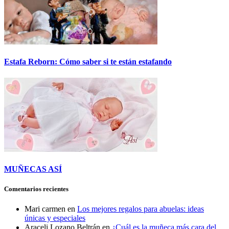
Estafa Reborn: Cómo saber si te están estafando
MUÑECAS ASÍ
Comentarios recientes
Mari carmen
en
Los mejores regalos para abuelas: ideas
únicas y especiales
Araceli Lozano Beltrán
en
¿Cuál es la muñeca más cara del