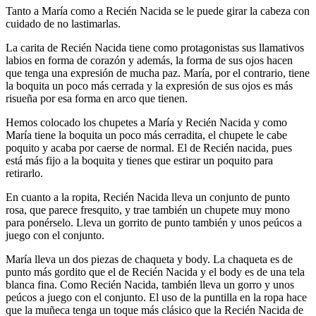
Tanto a María como a Recién Nacida se le puede girar la cabeza con
cuidado de no lastimarlas.
La carita de Recién Nacida tiene como protagonistas sus llamativos
labios en forma de corazón y además, la forma de sus ojos hacen
que tenga una expresión de mucha paz. María, por el contrario, tiene
la boquita un poco más cerrada y la expresión de sus ojos es más
risueña por esa forma en arco que tienen.
Hemos colocado los chupetes a María y Recién Nacida y como
María tiene la boquita un poco más cerradita, el chupete le cabe
poquito y acaba por caerse de normal. El de Recién nacida, pues
está más fijo a la boquita y tienes que estirar un poquito para
retirarlo.
En cuanto a la ropita, Recién Nacida lleva un conjunto de punto
rosa, que parece fresquito, y trae también un chupete muy mono
para ponérselo. Lleva un gorrito de punto también y unos peúcos a
juego con el conjunto.
María lleva un dos piezas de chaqueta y body. La chaqueta es de
punto más gordito que el de Recién Nacida y el body es de una tela
blanca fina. Como Recién Nacida, también lleva un gorro y unos
peúcos a juego con el conjunto. El uso de la puntilla en la ropa hace
que la muñeca tenga un toque más clásico que la Recién Nacida de