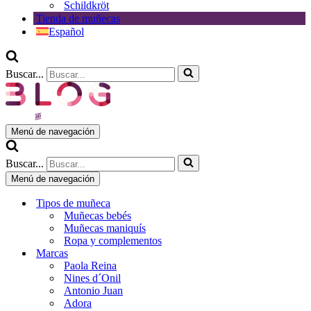
Schildkröt
Tienda de muñecas
Español
Buscar...
Menú de navegación
Buscar...
Menú de navegación
Tipos de muñeca
Muñecas bebés
Muñecas maniquís
Ropa y complementos
Marcas
Paola Reina
Nines d´Onil
Antonio Juan
Adora