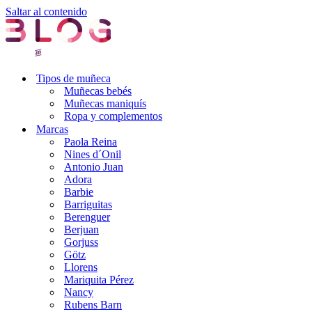
Saltar al contenido
Tipos de muñeca
Muñecas bebés
Muñecas maniquís
Ropa y complementos
Marcas
Paola Reina
Nines d´Onil
Antonio Juan
Adora
Barbie
Barriguitas
Berenguer
Berjuan
Gorjuss
Götz
Llorens
Mariquita Pérez
Nancy
Rubens Barn