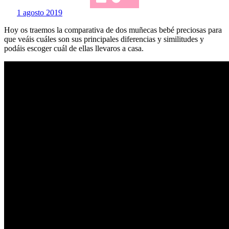
1 agosto 2019
Hoy os traemos la comparativa de dos muñecas bebé preciosas para
que veáis cuáles son sus principales diferencias y similitudes y
podáis escoger cuál de ellas llevaros a casa.