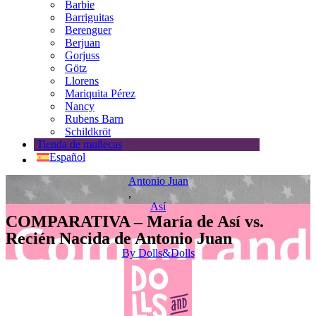
Barbie
Barriguitas
Berenguer
Berjuan
Gorjuss
Götz
Llorens
Mariquita Pérez
Nancy
Rubens Barn
Schildkröt
Tienda de muñecas
Español
Antonio Juan
,
Así
COMPARATIVA – María de Así vs.
Recién Nacida de Antonio Juan
By
Dolls&Dolls