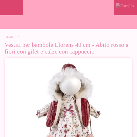
0
HOME
>
Vestiti per bambole Llorens 40 cm - Abito rosso a
fiori con gilet e calze con cappuccio