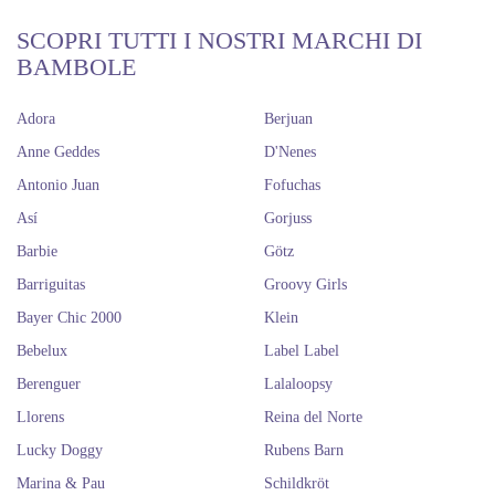
SCOPRI TUTTI I NOSTRI MARCHI DI
BAMBOLE
Adora
Berjuan
Anne Geddes
D'Nenes
Antonio Juan
Fofuchas
Así
Gorjuss
Barbie
Götz
Barriguitas
Groovy Girls
Bayer Chic 2000
Klein
Bebelux
Label Label
Berenguer
Lalaloopsy
Llorens
Reina del Norte
Lucky Doggy
Rubens Barn
Marina & Pau
Schildkröt