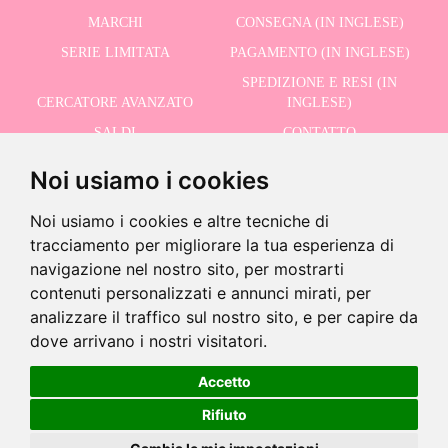
MARCHI
CONSEGNA (IN INGLESE)
SERIE LIMITATA
PAGAMENTO (IN INGLESE)
SPEDIZIONE E RESI (IN
CERCATORE AVANZATO
INGLESE)
SALDI
CONTATTO
Noi usiamo i cookies
RICEVI LE NOSTRE ULTIME NOTIZIE IN INGLESE
Noi usiamo i cookies e altre tecniche di
tracciamento per migliorare la tua esperienza di
navigazione nel nostro sito, per mostrarti
contenuti personalizzati e annunci mirati, per
Ultime unità!
Accetto la Politica sulla Privacy
analizzare il traffico sul nostro sito, e per capire da
-
dove arrivano i nostri visitatori.
+
24,95 €
Accetto
©2026 Dolls And Dolls. Tutti i diritti riservati.
Avviso legale (in inglese)
.
Politica sui
Rifiuto
Aggiungi al carrello
cookie (in inglese)