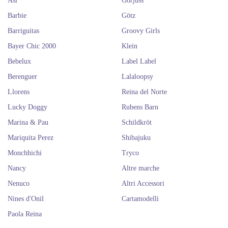
Así
Gorjuss
Barbie
Götz
Barriguitas
Groovy Girls
Bayer Chic 2000
Klein
Bebelux
Label Label
Berenguer
Lalaloopsy
Llorens
Reina del Norte
Lucky Doggy
Rubens Barn
Marina & Pau
Schildkröt
Mariquita Perez
Shibajuku
Monchhichi
Tryco
Nancy
Altre marche
Nenuco
Altri Accessori
Nines d'Onil
Cartamodelli
Paola Reina