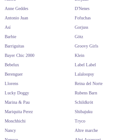
Anne Geddes
D'Nenes
Antonio Juan
Fofuchas
Así
Gorjuss
Barbie
Götz
Barriguitas
Groovy Girls
Bayer Chic 2000
Klein
Bebelux
Label Label
Berenguer
Lalaloopsy
Llorens
Reina del Norte
Lucky Doggy
Rubens Barn
Marina & Pau
Schildkröt
Mariquita Perez
Shibajuku
Monchhichi
Tryco
Nancy
Altre marche
Nenuco
Altri Accessori