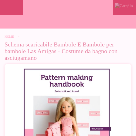
0
HOME
>
Schema scaricabile Bambole E Bambole per
bambole Las Amigas - Costume da bagno con
asciugamano