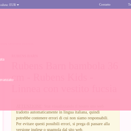
Contatto
Te
 valuta:
EUR
 CON VESTITO FUCSIA
RUBENS BARN
ata
Rubens Barn bambola 36
cm - Rubens Kids -
avanzato
Linnea con vestito fucsia
ATTENZIONE
: Stai visualizzando il nostro sito web
tradotto automaticamente in lingua italiana, quindi
potrebbe contenere errori di cui non siamo responsabili.
Per evitare questi possibili errori, si prega di passare alla
versione inglese o spagnola dal sito web.