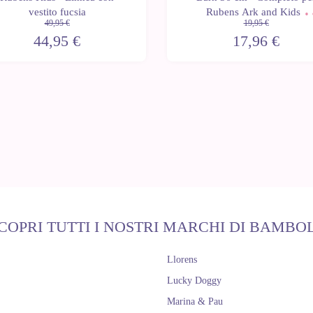
vestito fucsia
Rubens Ark and Kids -
49,95 €
19,95 €
Cappotto blu
44,95 €
17,96 €
COPRI TUTTI I NOSTRI MARCHI DI BAMBO
Llorens
Lucky Doggy
Marina & Pau