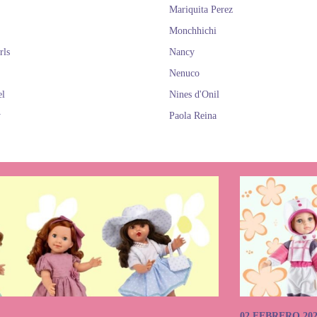
Mariquita Perez
Monchhichi
rls
Nancy
Nenuco
el
Nines d'Onil
y
Paola Reina
02 FEBRERO 20