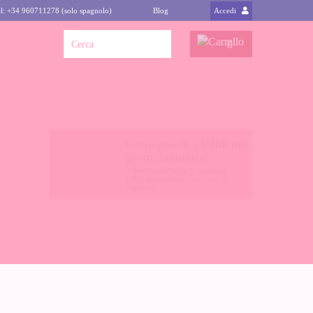
l: +34 960711278 (solo spagnolo)
Blog
Accedi
0
Consegna in 24/48h nei
giorni lavorativi
* Spedizioni verso la penisola,
(altre destinazioni
clicca qui
-in
inglese-)