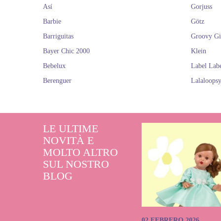
Así
Gorjuss
Barbie
Götz
Barriguitas
Groovy Gi
Bayer Chic 2000
Klein
Bebelux
Label Lab
Berenguer
Lalaloops
LE ULTIME
NOVITÀ E
MOLTO ALTRO
SUL NOSTRO
BLOG
02 FEBRERO 2026