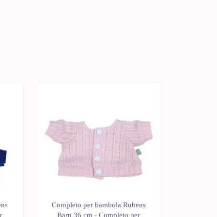
-10%
-10%
ens
Completo per bambola Rubens
Complet
r
Barn 36 cm - Completo per
Barn 3