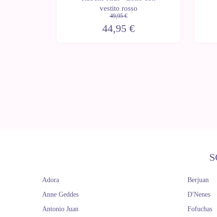
 - Borsa
vestito rosso
49,95 €
44,95 €
S
Adora
Berjuan
Anne Geddes
D'Nenes
Antonio Juan
Fofuchas