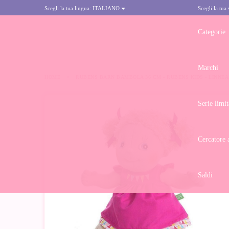
Scegli la tua lingua:
ITALIANO
Scegli la tua
Categorie
Marchi
HOME
>
RUBENS BARN BAMBOLA 36 CM - RUBENS KIDS - LINNEA
Serie limit
-10%
Cercatore 
Saldi