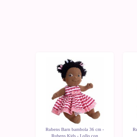
-10%
-1
a Rubens
Rubens Barn bambola 36 cm -
R
eto per
Rubens Kids - Lollo con