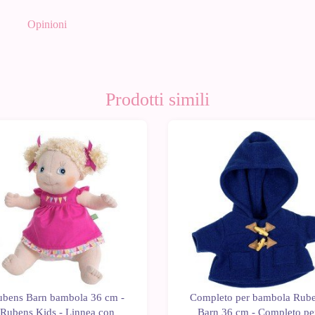
Opinioni
Prodotti simili
0%
-10%
ubens Barn bambola 36 cm -
Completo per bambola Rub
Rubens Kids - Linnea con
Barn 36 cm - Completo pe