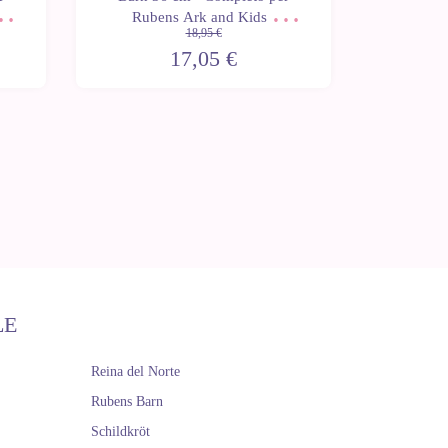
Rubens Ark and Kids -
Rube
18,95 €
Cardigan rosa
M
17,05 €
LE
Reina del Norte
Rubens Barn
Schildkröt