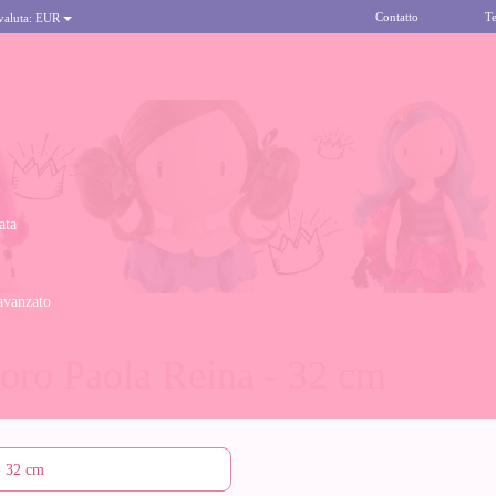
Contatto
Te
 valuta:
EUR
ata
avanzato
oro Paola Reina - 32 cm