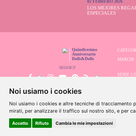
02 FEBRERO 2026
LOS MEJORES REGAL
ESPECIALES
Quindicesimo
CATEGOR
Anniversario
Dolls&Dolls
MARCHI
SEGUICI!
SERIE L
Noi usiamo i cookies
CERCATO
SALDI
Noi usiamo i cookies e altre tecniche di tracciamento p
mirati, per analizzare il traffico sul nostro sito, e per c
©202
Accetto
Rifiuto
Cambia le mie impostazioni