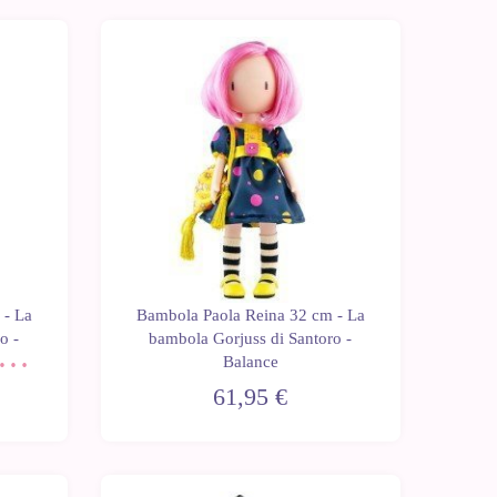
Ultime
unità
 - La
Bambola Paola Reina 32 cm - La
o -
bambola Gorjuss di Santoro -
de
Balance
61,95 €