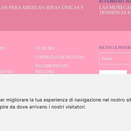
02 FEBRERO 20
OS PARA ABUELAS: IDEAS ÚNICAS Y
LAS MUÑECA
TENDENCIA E
RICEVI LE NOSTR
IE
SU DI NOI
CONSEGNA (IN INGLESE)
PAGAMENTO (IN
IMITATA
INGLESE)
SPEDIZIONE E RESI (IN
RE AVANZATO
INGLESE)
CONTATTO
er migliorare la tua esperienza di navigazione nel nostro si
apire da dove arrivano i nostri visitatori.
6 Dolls And Dolls. Tutti i diritti riservati.
Avviso legale (in inglese)
.
Politica sui cookie (in in