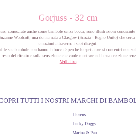
Gorjuss - 32 cm
ss, conosciute anche come bambole senza bocca, sono illustrazioni conosciute 
Suzanne Woolcott, una donna nata a Glasgow (Scozia - Regno Unito) che cerca 
emozioni attraverso i suoi disegni.
ui le sue bambole non hanno la bocca è perché lo spettatore si concentri non so
resto del ritratto e sulla sensazione che vuole mostrare nella sua creazione sen
dell'espressione facciale.
Vedi altro
ne sta davvero incarnando nelle sue bellissime bambole sono esperienze vissu
utto il suo amore. Se vuoi vedere bambole simili a Gorjuss, puoi anche dare un'
bambole Anekke.
COPRI TUTTI I NOSTRI MARCHI DI BAMBO
Llorens
Lucky Doggy
Marina & Pau