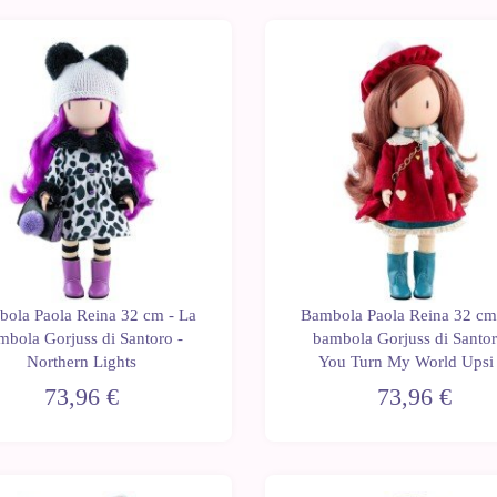
ola Paola Reina 32 cm - La
Bambola Paola Reina 32 cm
mbola Gorjuss di Santoro -
bambola Gorjuss di Santor
Northern Lights
You Turn My World Upsi
Down
73,96 €
73,96 €