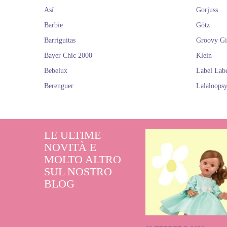
Así
Gorjuss
Barbie
Götz
Barriguitas
Groovy Gi
Bayer Chic 2000
Klein
Bebelux
Label Lab
Berenguer
Lalaloops
LE ULTIME
NOVITÀ E
MOLTO ALTRO
SUL NOSTRO
BLOG