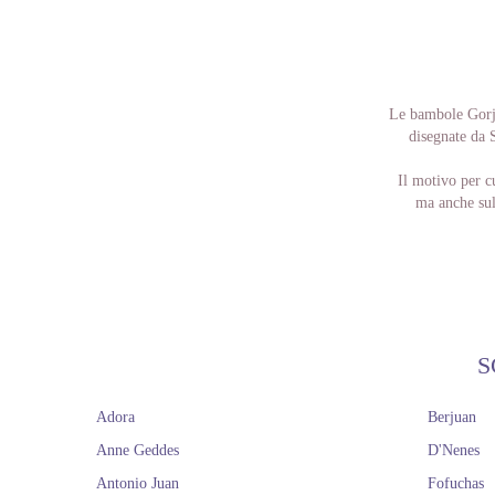
Le bambole Gorju
disegnate da 
Il motivo per c
ma anche sul 
Ciò che Suzan
mettendoci t
S
Adora
Berjuan
Anne Geddes
D'Nenes
Antonio Juan
Fofuchas