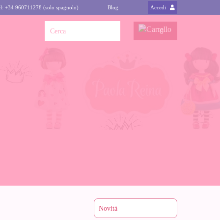
l: +34 960711278 (solo spagnolo)
Blog
Accedi
0