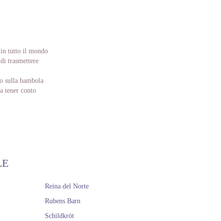
in tutto il mondo
di trasmettere
lo sulla bambola
za tener conto
te da bambina,
occhiata alle
LE
Reina del Norte
Rubens Barn
Schildkröt