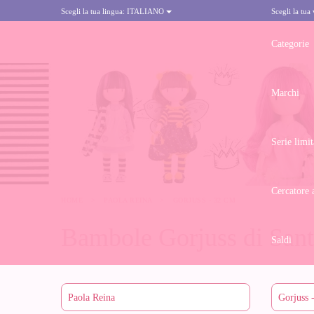
Scegli la tua lingua:
ITALIANO
Scegli la tua
Categorie
Marchi
Serie limit
Cercatore 
HOME
>
PAOLA REINA
>
GORJUSS - 32 CM
Bambole Gorjuss di Sant
Saldi