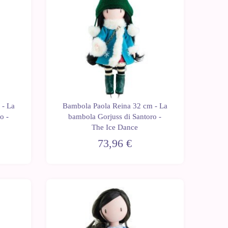
 - La
Bambola Paola Reina 32 cm - La
o -
bambola Gorjuss di Santoro -
The Ice Dance
73,96 €
Ultime
unità