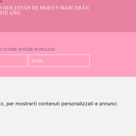
26
S QUE ESTÁN DE MODA Y MARCARÁN
STE AÑO
E ULTIME NOTIZIE IN INGLESE
Accetto la Politica sulla Privacy
to, per mostrarti contenuti personalizzati e annunci
glese)