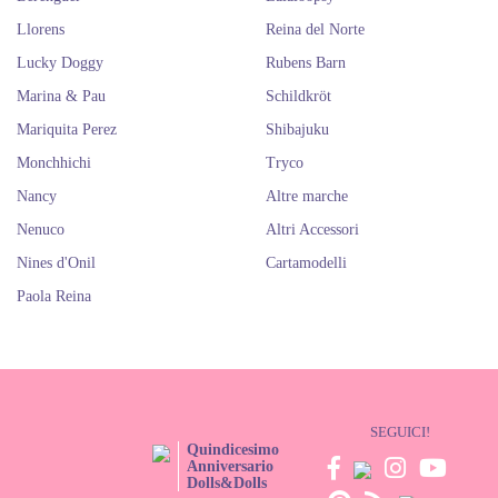
Llorens
Reina del Norte
Lucky Doggy
Rubens Barn
Marina & Pau
Schildkröt
Mariquita Perez
Shibajuku
Monchhichi
Tryco
Nancy
Altre marche
Nenuco
Altri Accessori
Nines d'Onil
Cartamodelli
Paola Reina
SEGUICI!
Quindicesimo
Anniversario
Dolls&Dolls