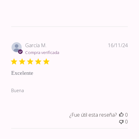
Fech
García M.
16/11/24
de
Compra verificada
publi
Excelente
Buena
¿Fue útil esta reseña?
0
0