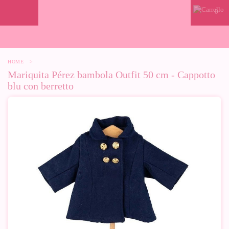
0
HOME
>
Mariquita Pérez bambola Outfit 50 cm - Cappotto
blu con berretto