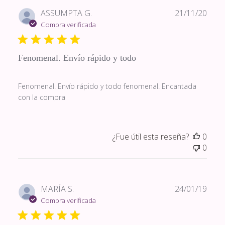
Fech
ASSUMPTA G.
21/11/20
de
Compra verificada
publi
Fenomenal. Envío rápido y todo
Fenomenal. Envío rápido y todo fenomenal. Encantada
con la compra
¿Fue útil esta reseña?
0
0
Fech
MARÍA S.
24/01/19
de
Compra verificada
publi