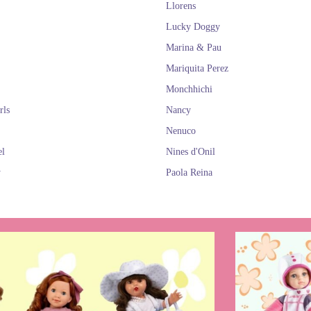
Llorens
Lucky Doggy
Marina & Pau
Mariquita Perez
Monchhichi
rls
Nancy
Nenuco
el
Nines d'Onil
y
Paola Reina