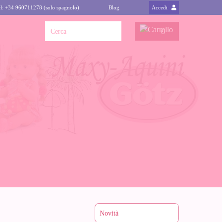
l: +34 960711278 (solo spagnolo)
Blog
Accedi
0