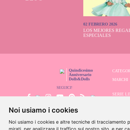
02 FEBRERO 2026
LOS MEJORES REGAL
ESPECIALES
Quindicesimo
CATEGOR
Anniversario
Dolls&Dolls
MARCHI
SEGUICI!
SERIE L
Noi usiamo i cookies
CERCATO
SALDI
Noi usiamo i cookies e altre tecniche di tracciamento p
mirati, per analizzare il traffico sul nostro sito, e per c