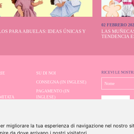
02 FEBRERO 20
OS PARA ABUELAS: IDEAS ÚNICAS Y
LAS MUÑECA
TENDENCIA E
RICEVI LE NOSTR
IE
SU DI NOI
CONSEGNA (IN INGLESE)
PAGAMENTO (IN
IMITATA
INGLESE)
SPEDIZIONE E RESI (IN
RE AVANZATO
INGLESE)
CONTATTO
er migliorare la tua esperienza di navigazione nel nostro si
apire da dove arrivano i nostri visitatori.