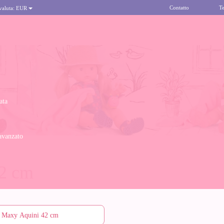
Contatto
Te
 valuta:
EUR
ata
avanzato
2 cm