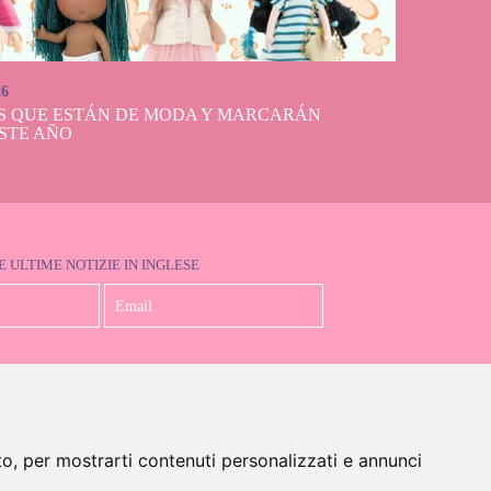
26
S QUE ESTÁN DE MODA Y MARCARÁN
STE AÑO
E ULTIME NOTIZIE IN INGLESE
Accetto la Politica sulla Privacy
to, per mostrarti contenuti personalizzati e annunci