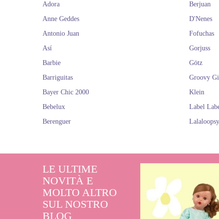
Adora
Berjuan
Anne Geddes
D'Nenes
Antonio Juan
Fofuchas
Así
Gorjuss
Barbie
Götz
Barriguitas
Groovy Gi
Bayer Chic 2000
Klein
Bebelux
Label Lab
Berenguer
Lalaloops
LE ULTIME
NOVITÀ E
MOLTO ALTRO
SUL NOSTRO
BLOG