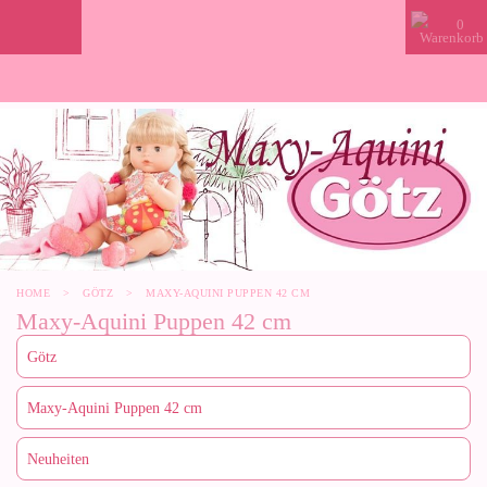
0
HOME
>
GÖTZ
>
MAXY-AQUINI PUPPEN 42 CM
Maxy-Aquini Puppen 42 cm