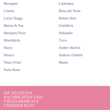
Berenguer
Lalaloopsy
Llorens
Reina del Norte
Lucky Doggy
Rubens Barn
Marina & Pau
Schildkröt
Mariquita Perez
Shibajuku
Monchhichi
Tryco
Nancy
Andere Marken
Nenuco
Anderes Zubehör
Nines d'Onil
Muster
Paola Reina
DIE NEUESTEN
NACHRICHTEN UND
VIELES MEHR AUF
UNSEREM BLOG