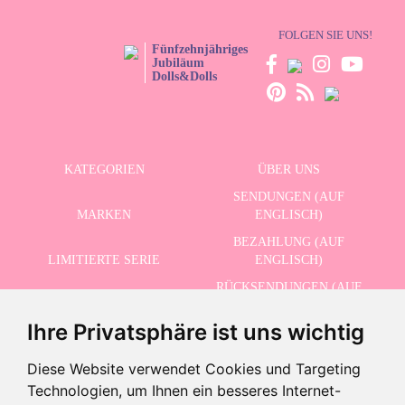
FOLGEN SIE UNS!
Fünfzehnjähriges
Jubiläum
Dolls&Dolls
KATEGORIEN
ÜBER UNS
SENDUNGEN (AUF
MARKEN
ENGLISCH)
BEZAHLUNG (AUF
LIMITIERTE SERIE
ENGLISCH)
RÜCKSENDUNGEN (AUF
ERWEITERTE SUCHE
ENGLISCH)
Ihre Privatsphäre ist uns wichtig
SCHLUSSVERKAUF
KONTAKT
Diese Website verwendet Cookies und Targeting
Technologien, um Ihnen ein besseres Internet-
ERHALTEN SIE UNSERE NEUESTEN NACHRICHTEN AUF ENGLISCH