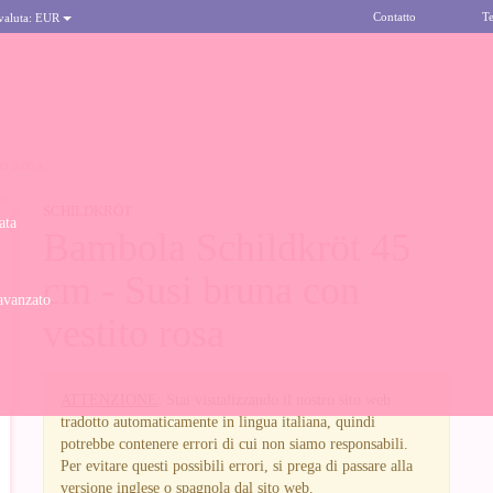
Contatto
Te
 valuta:
EUR
TO ROSA
SCHILDKRÖT
ata
Bambola Schildkröt 45
cm - Susi bruna con
avanzato
vestito rosa
ATTENZIONE
: Stai visualizzando il nostro sito web
tradotto automaticamente in lingua italiana, quindi
potrebbe contenere errori di cui non siamo responsabili.
Per evitare questi possibili errori, si prega di passare alla
versione inglese o spagnola dal sito web.