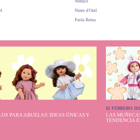
Nenuco
el
Nines d'Onil
y
Paola Reina
02 FEBRERO 20
OS PARA ABUELAS: IDEAS ÚNICAS Y
LAS MUÑECA
TENDENCIA E