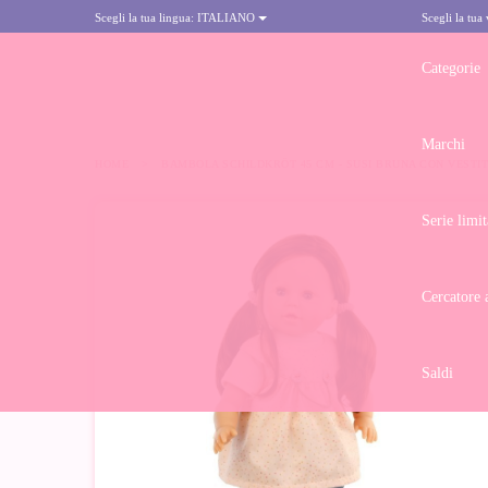
Scegli la tua lingua:
ITALIANO
Scegli la tua
Categorie
Marchi
HOME
>
BAMBOLA SCHILDKRÖT 45 CM - SUSI BRUNA CON VESTI
Serie limit
-10%
Cercatore 
Saldi