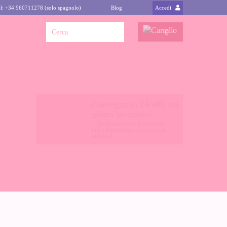
l: +34 960711278 (solo spagnolo)
Blog
Accedi
0
Consegna in 24/48h nei
giorni lavorativi
* Spedizioni verso la penisola,
(altre destinazioni
clicca qui
-in
inglese-)