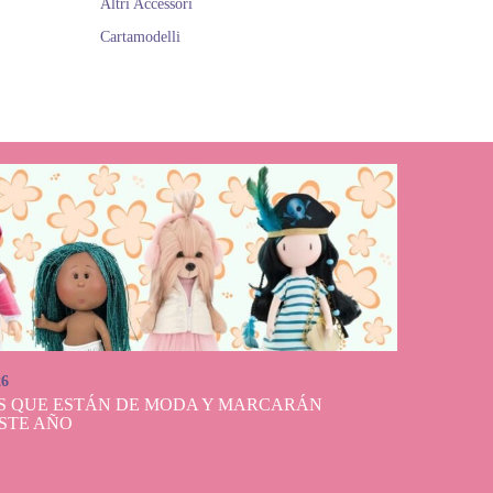
Altri Accessori
Cartamodelli
26
S QUE ESTÁN DE MODA Y MARCARÁN
STE AÑO