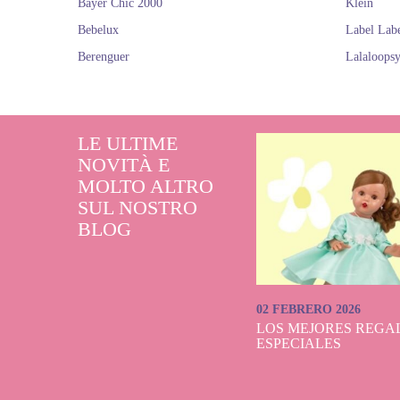
Bayer Chic 2000
Klein
Bebelux
Label Lab
Berenguer
Lalaloops
LE ULTIME
NOVITÀ E
MOLTO ALTRO
SUL NOSTRO
BLOG
02 FEBRERO 2026
LOS MEJORES REGAL
ESPECIALES