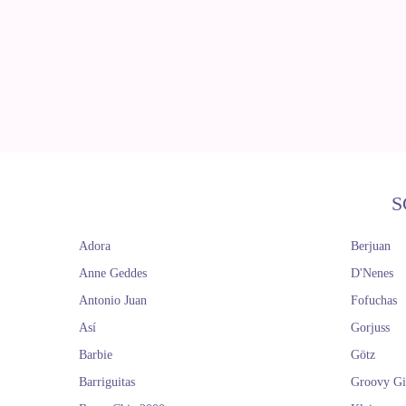
S
Adora
Berjuan
Anne Geddes
D'Nenes
Antonio Juan
Fofuchas
Así
Gorjuss
Barbie
Götz
Barriguitas
Groovy Gi