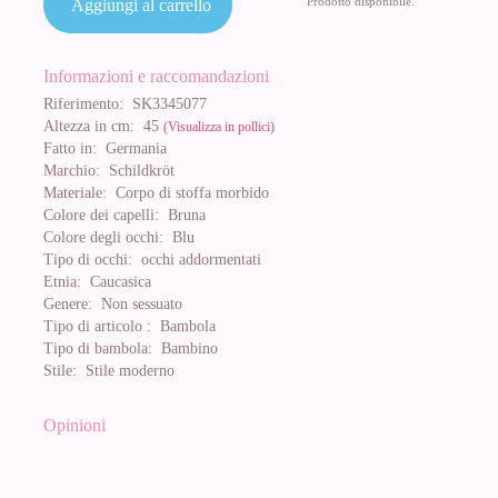
Prodotto disponibile.
Aggiungi al carrello
Informazioni e raccomandazioni
Riferimento:
SK3345077
Altezza in cm:
45
(Visualizza in pollici)
Fatto in:
Germania
Marchio:
Schildkröt
Materiale:
Corpo di stoffa morbido
Colore dei capelli:
Bruna
Colore degli occhi:
Blu
Tipo di occhi:
occhi addormentati
Etnia:
Caucasica
Genere:
Non sessuato
Tipo di articolo :
Bambola
Tipo di bambola:
Bambino
Stile:
Stile moderno
Opinioni