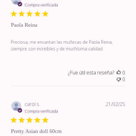
de
Compra verificada
publi
Paola Reina
Preciosa, me encantan las muñecas de Paola Reina,
siempre son increíbles y de muchísima calidad
¿Fue útil esta reseña?
0
0
Fech
carol s.
21/02/25
de
Compra verificada
publi
Pretty Asian doll 60cm