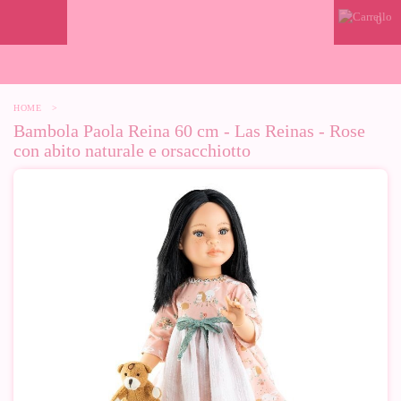
0
HOME
>
Bambola Paola Reina 60 cm - Las Reinas - Rose
con abito naturale e orsacchiotto