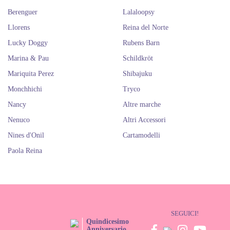
Berenguer
Lalaloopsy
Llorens
Reina del Norte
Lucky Doggy
Rubens Barn
Marina & Pau
Schildkröt
Mariquita Perez
Shibajuku
Monchhichi
Tryco
Nancy
Altre marche
Nenuco
Altri Accessori
Nines d'Onil
Cartamodelli
Paola Reina
SEGUICI!
Quindicesimo
Anniversario