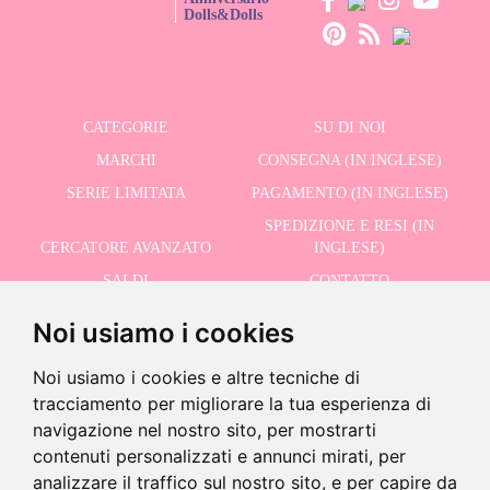
Dolls&Dolls
CATEGORIE
SU DI NOI
MARCHI
CONSEGNA (IN INGLESE)
SERIE LIMITATA
PAGAMENTO (IN INGLESE)
SPEDIZIONE E RESI (IN
CERCATORE AVANZATO
INGLESE)
SALDI
CONTATTO
Noi usiamo i cookies
RICEVI LE NOSTRE ULTIME NOTIZIE IN INGLESE
Noi usiamo i cookies e altre tecniche di
tracciamento per migliorare la tua esperienza di
navigazione nel nostro sito, per mostrarti
contenuti personalizzati e annunci mirati, per
Ultime unità!
Accetto la Politica sulla Privacy
analizzare il traffico sul nostro sito, e per capire da