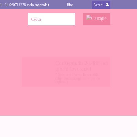
l: +34 960711278 (solo spagnolo)
Blog
Accedi
0
Consegna in 24/48h nei
giorni lavorativi
* Spedizioni verso la penisola,
(altre destinazioni
clicca qui
-in
inglese-)