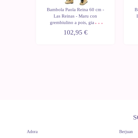
 60 cm -
Bambola Paola Reina 60 cm -
B
 con un
Las Reinas - Maru con
i anatre
grembiulino a pois, giacca
floreale e zainetto
102,95 €
S
Adora
Berjuan