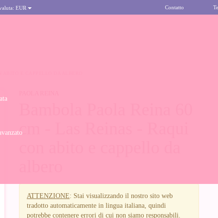
Contatto
Te
 valuta:
EUR
N ABITO E CAPPELLO DA ALBERO
PAOLA REINA
ata
Bambola Paola Reina 60
cm - Las Reinas - Raqui
avanzato
con abito e cappello da
albero
ATTENZIONE
: Stai visualizzando il nostro sito web
tradotto automaticamente in lingua italiana, quindi
potrebbe contenere errori di cui non siamo responsabili.