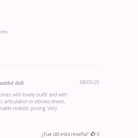
ones
Fecha
08/05/25
utiful doll
de
comes with lovely outfit and with
publicación
s articulation in elbows knees,
nable realistic posing. Very
¿Fue útil esta reseña?
0