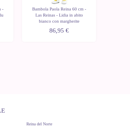
 -
Bambola Paola Reina 60 cm -
Bambola
lu
Las Reinas - Lidia in abito
Las Rei
bianco con margherite
86,95 €
LE
Reina del Norte