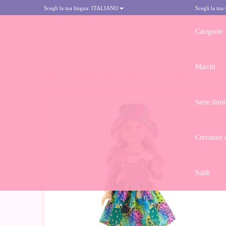
Scegli la tua lingua:
ITALIANO
Scegli la tua
Categorie
Marchi
HOME
>
BAMBOLA PAOLA REINA 60 CM - LAS REINAS - RAQUI CO
Serie limit
Cercatore 
Saldi