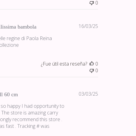
0
Fecha
16/03/25
llissima bambola
de
lle regine di Paola Reina
publicación
ollezione
¿Fue útil esta reseña?
0
0
Fecha
03/03/25
ll 60 cm
de
’m so happy I had opportunity to
publicación
 . The store is amazing carry
strongly recommend this store .
s fast . Tracking # was