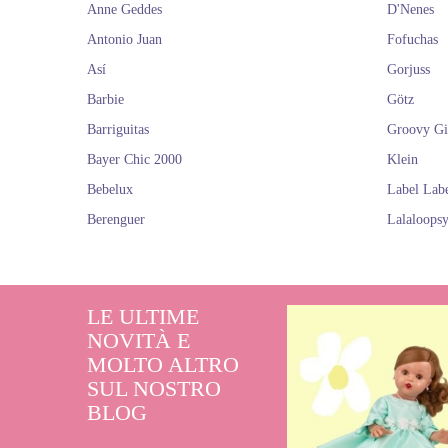
Anne Geddes
D'Nenes
Antonio Juan
Fofuchas
Así
Gorjuss
Barbie
Götz
Barriguitas
Groovy Gi
Bayer Chic 2000
Klein
Bebelux
Label Lab
Berenguer
Lalaloops
LE ULTIME
NOVITÀ E
MOLTO ALTRO
SUL NOSTRO
BLOG