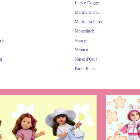
Lucky Doggy
Marina & Pau
Mariquita Perez
Monchhichi
rls
Nancy
Nenuco
el
Nines d'Onil
y
Paola Reina