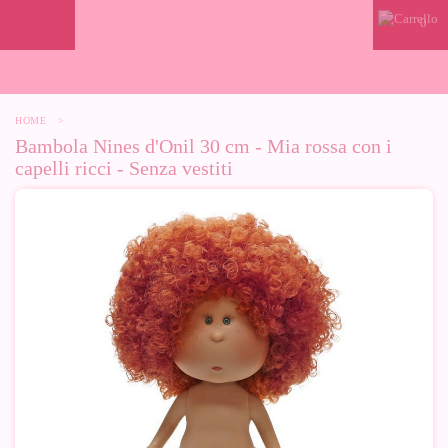
0
HOME
>
Bambola Nines d'Onil 30 cm - Mia rossa con i
capelli ricci - Senza vestiti