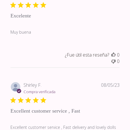
publi
Excelente
Muy buena
¿Fue útil esta reseña?
0
0
Fech
Shirley F.
08/05/23
de
Compra verificada
publi
Excellent customer service , Fast
Excellent customer service , Fast delivery and lovely dolls