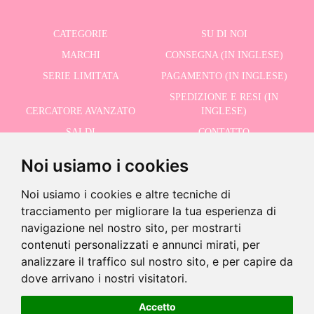
CATEGORIE
SU DI NOI
MARCHI
CONSEGNA (IN INGLESE)
SERIE LIMITATA
PAGAMENTO (IN INGLESE)
SPEDIZIONE E RESI (IN
CERCATORE AVANZATO
INGLESE)
SALDI
CONTATTO
Noi usiamo i cookies
RICEVI LE NOSTRE ULTIME NOTIZIE IN INGLESE
Noi usiamo i cookies e altre tecniche di
tracciamento per migliorare la tua esperienza di
navigazione nel nostro sito, per mostrarti
contenuti personalizzati e annunci mirati, per
Accetto la Politica sulla Privacy
analizzare il traffico sul nostro sito, e per capire da
-
dove arrivano i nostri visitatori.
+
28,96 €
Accetto