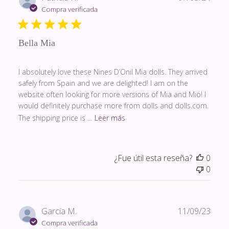
de
Compra verificada
publi
Bella Mia
I absolutely love these Nines D’Onil Mia dolls. They arrived
safely from Spain and we are delighted! I am on the
website often looking for more versions of Mia and Mio! I
would definitely purchase more from dolls and dolls.com.
The shipping price is ...
Leer más
¿Fue útil esta reseña?
0
0
Fech
García M.
11/09/23
de
Compra verificada