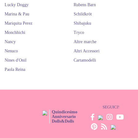
Lucky Doggy
Rubens Barn
Marina & Pau
Schildkröt
Mariquita Perez
Shibajuku
Monchhichi
Tryco
Nancy
Altre marche
Nenuco
Altri Accessori
Nines d'Onil
Cartamodelli
Paola Reina
SEGUICI!
Quindicesimo
Anniversario
Dolls&Dolls