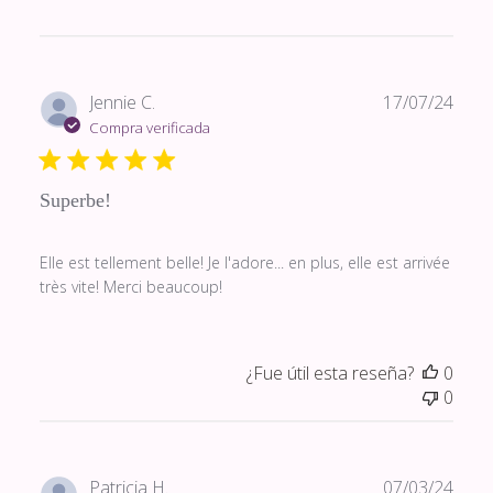
Fech
Jennie C.
17/07/24
de
Compra verificada
publi
Superbe!
Elle est tellement belle! Je l'adore... en plus, elle est arrivée
très vite! Merci beaucoup!
¿Fue útil esta reseña?
0
0
Fech
Patricia H.
07/03/24