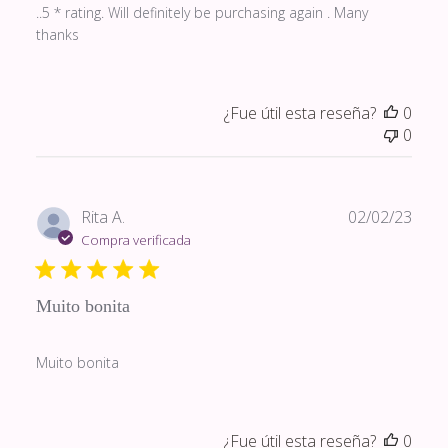
..5 * rating. Will definitely be purchasing again . Many
thanks
¿Fue útil esta reseña?
0
0
Fech
Rita A.
02/02/23
de
Compra verificada
publi
Muito bonita
Muito bonita
¿Fue útil esta reseña?
0