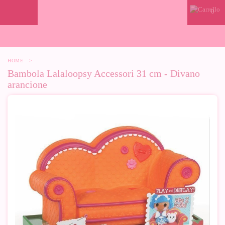
0
HOME
>
Bambola Lalaloopsy Accessori 31 cm - Divano
arancione
-10%