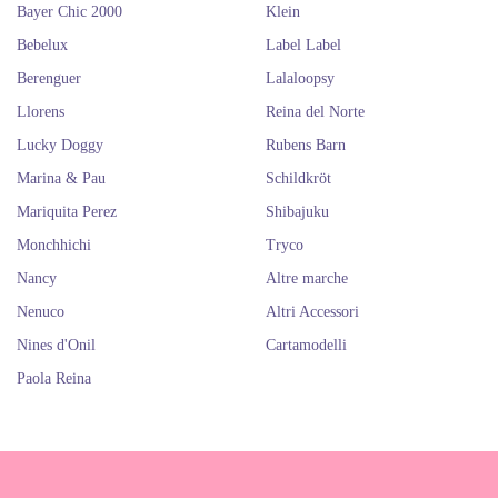
Bayer Chic 2000
Klein
Bebelux
Label Label
Berenguer
Lalaloopsy
Llorens
Reina del Norte
Lucky Doggy
Rubens Barn
Marina & Pau
Schildkröt
Mariquita Perez
Shibajuku
Monchhichi
Tryco
Nancy
Altre marche
Nenuco
Altri Accessori
Nines d'Onil
Cartamodelli
Paola Reina