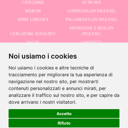
CATEGORIE
SU DI NOI
MARCHI
CONSEGNA (IN INGLESE)
SERIE LIMITATA
PAGAMENTO (IN INGLESE)
SPEDIZIONE E RESI (IN
CERCATORE AVANZATO
INGLESE)
SALDI
CONTATTO
Noi usiamo i cookies
RICEVI LE NOSTRE ULTIME NOTIZIE IN INGLESE
Noi usiamo i cookies e altre tecniche di
tracciamento per migliorare la tua esperienza di
navigazione nel nostro sito, per mostrarti
contenuti personalizzati e annunci mirati, per
Ultime unità!
Accetto la Politica sulla Privacy
analizzare il traffico sul nostro sito, e per capire da
-
dove arrivano i nostri visitatori.
+
52,95 €
Accetto
©2026 Dolls And Dolls. Tutti i diritti riservati.
Avviso legale (in inglese)
.
Politica sui
Rifiuto
Aggiungi al carrello
cookie (in inglese)