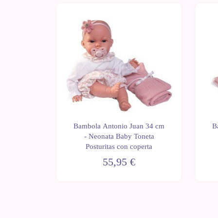
an 34 cm
Bambola Antonio Juan 34 cm
B
oneta
- Neonata Baby Toneta
aglino
Posturitas con coperta
55,95 €