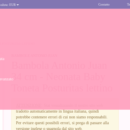
Contatto
Te
 valuta:
EUR
A POSTURITAS LETTINO
BAMBOLE ANTONIO JUAN
ata
Bambola Antonio Juan
34 cm - Neonata Baby
avanzato
Toneta Posturitas lettino
ATTENZIONE
: Stai visualizzando il nostro sito web
tradotto automaticamente in lingua italiana, quindi
potrebbe contenere errori di cui non siamo responsabili.
Per evitare questi possibili errori, si prega di passare alla
versione inglese o spagnola dal sito web.