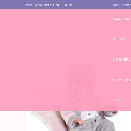
Scegli la tua lingua:
ITALIANO
Scegli la tua
Categorie
Marchi
HOME
>
BAMBOLA ANTONIO JUAN 34 CM - NEONATA BABY TONET
Serie limit
Cercatore 
Saldi