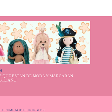
26
S QUE ESTÁN DE MODA Y MARCARÁN
STE AÑO
E ULTIME NOTIZIE IN INGLESE