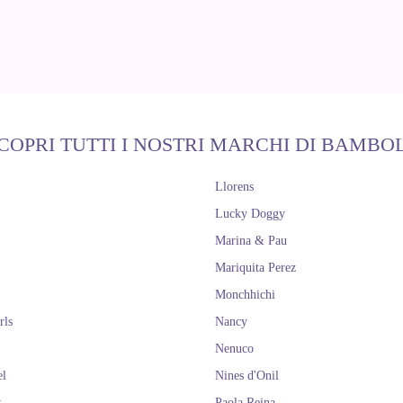
COPRI TUTTI I NOSTRI MARCHI DI BAMBO
Llorens
Lucky Doggy
Marina & Pau
Mariquita Perez
Monchhichi
rls
Nancy
Nenuco
el
Nines d'Onil
y
Paola Reina