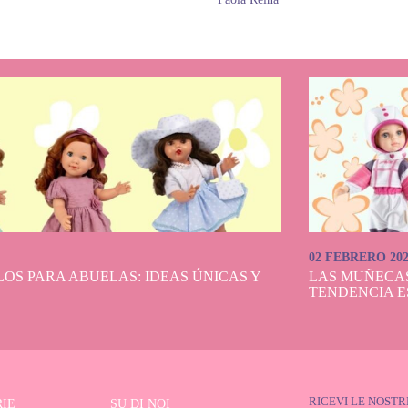
02 FEBRERO 20
OS PARA ABUELAS: IDEAS ÚNICAS Y
LAS MUÑECA
TENDENCIA E
RICEVI LE NOSTR
IE
SU DI NOI