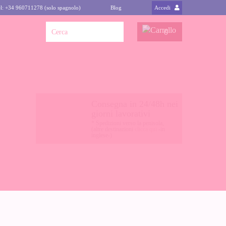
l: +34 960711278 (solo spagnolo)
Blog
Accedi
0
Consegna in 24/48h nei
giorni lavorativi
* Spedizioni verso la penisola,
(altre destinazioni
clicca qui
-in
inglese-)