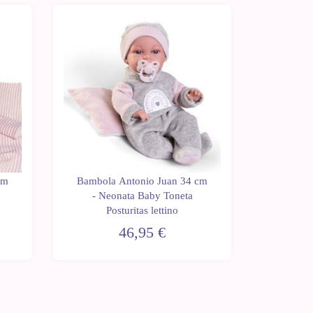
cm
Bambola Antonio Juan 34 cm
Bambola
- Neonata Baby Toneta
- Ne
Posturitas lettino
Pos
46,95 €