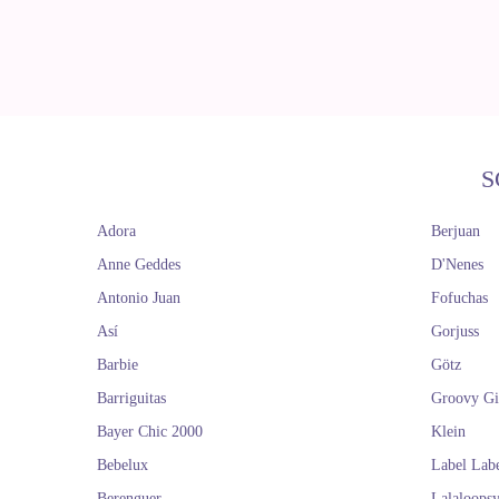
S
Adora
Berjuan
Anne Geddes
D'Nenes
Antonio Juan
Fofuchas
Así
Gorjuss
Barbie
Götz
Barriguitas
Groovy Gi
Bayer Chic 2000
Klein
Bebelux
Label Lab
Berenguer
Lalaloops