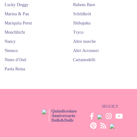
Lucky Doggy
Rubens Barn
Marina & Pau
Schildkröt
Mariquita Perez
Shibajuku
Monchhichi
Tryco
Nancy
Altre marche
Nenuco
Altri Accessori
Nines d'Onil
Cartamodelli
Paola Reina
SEGUICI!
Quindicesimo
Anniversario
Dolls&Dolls