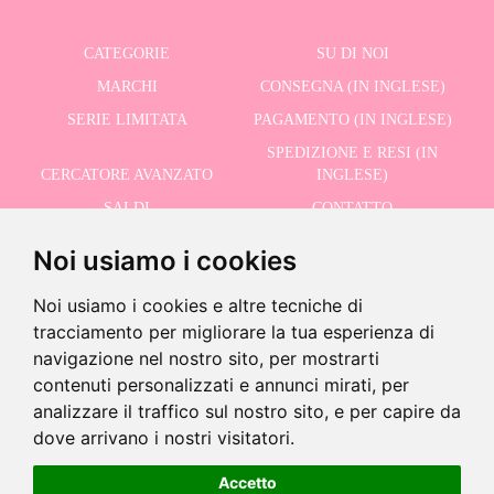
CATEGORIE
SU DI NOI
MARCHI
CONSEGNA (IN INGLESE)
SERIE LIMITATA
PAGAMENTO (IN INGLESE)
SPEDIZIONE E RESI (IN
CERCATORE AVANZATO
INGLESE)
SALDI
CONTATTO
Noi usiamo i cookies
RICEVI LE NOSTRE ULTIME NOTIZIE IN INGLESE
Noi usiamo i cookies e altre tecniche di
tracciamento per migliorare la tua esperienza di
navigazione nel nostro sito, per mostrarti
contenuti personalizzati e annunci mirati, per
Accetto la Politica sulla Privacy
analizzare il traffico sul nostro sito, e per capire da
dove arrivano i nostri visitatori.
Prodotto fuori produzione
Questo prodotto è stato messo fuori produzione ma puoi vedere
Accetto