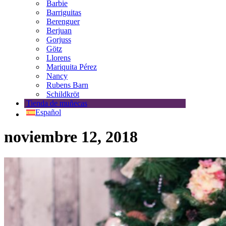
Barbie
Barriguitas
Berenguer
Berjuan
Gorjuss
Götz
Llorens
Mariquita Pérez
Nancy
Rubens Barn
Schildkröt
Tienda de muñecas
Español
noviembre 12, 2018