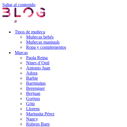
Saltar al contenido
Tipos de muñeca
Muñecas bebés
Muñecas maniquís
Ropa y complementos
Marcas
Paola Reina
Nines d´Onil
Antonio Juan
Adora
Barbie
Barriguitas
Berenguer
Berjuan
Gorjuss
Götz
Llorens
Mariquita Pérez
Nancy
Rubens Barn