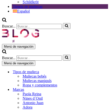
Schildkröt
Tienda de muñecas
Español
Buscar...
Menú de navegación
Buscar...
Menú de navegación
Tipos de muñeca
Muñecas bebés
Muñecas maniquís
Ropa y complementos
Marcas
Paola Reina
Nines d´Onil
Antonio Juan
Adora