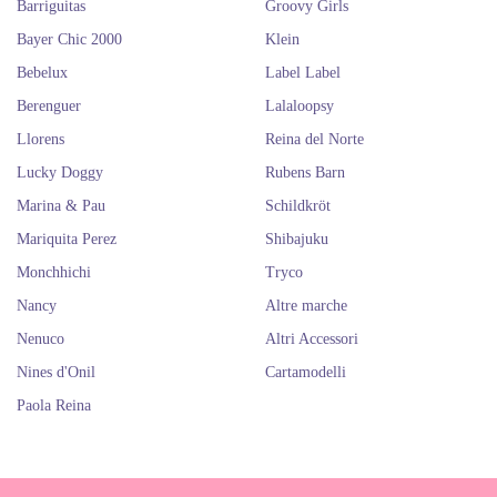
Barriguitas
Groovy Girls
Bayer Chic 2000
Klein
Bebelux
Label Label
Berenguer
Lalaloopsy
Llorens
Reina del Norte
Lucky Doggy
Rubens Barn
Marina & Pau
Schildkröt
Mariquita Perez
Shibajuku
Monchhichi
Tryco
Nancy
Altre marche
Nenuco
Altri Accessori
Nines d'Onil
Cartamodelli
Paola Reina