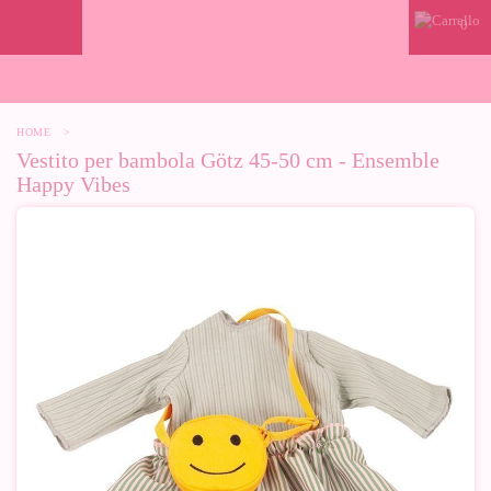
0
HOME
>
Vestito per bambola Götz 45-50 cm - Ensemble
Happy Vibes