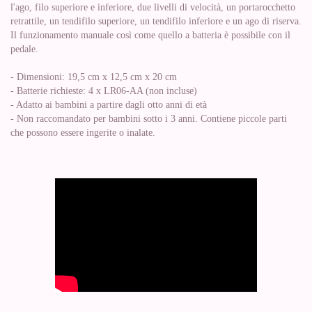
l'ago, filo superiore e inferiore, due livelli di velocità, un portarocchetto
retrattile, un tendifilo superiore, un tendifilo inferiore e un ago di riserva.
Il funzionamento manuale così come quello a batteria è possibile con il
pedale.
- Dimensioni: 19,5 cm x 12,5 cm x 20 cm
- Batterie richieste: 4 x LR06-AA (non incluse)
- Adatto ai bambini a partire dagli otto anni di età
- Non raccomandato per bambini sotto i 3 anni. Contiene piccole parti
che possono essere ingerite o inalate.