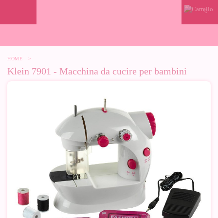
0
HOME
>
Klein 7901 - Macchina da cucire per bambini
-10%