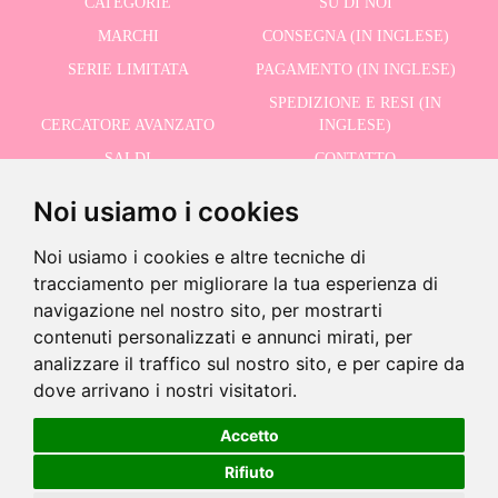
CATEGORIE
SU DI NOI
MARCHI
CONSEGNA (IN INGLESE)
SERIE LIMITATA
PAGAMENTO (IN INGLESE)
SPEDIZIONE E RESI (IN
CERCATORE AVANZATO
INGLESE)
SALDI
CONTATTO
Noi usiamo i cookies
RICEVI LE NOSTRE ULTIME NOTIZIE IN INGLESE
Noi usiamo i cookies e altre tecniche di
tracciamento per migliorare la tua esperienza di
navigazione nel nostro sito, per mostrarti
contenuti personalizzati e annunci mirati, per
-10% · Valido fino al 31/08/2026
Accetto la Politica sulla Privacy
analizzare il traffico sul nostro sito, e per capire da
-
dove arrivano i nostri visitatori.
+
49,95 €
44,95 €
Accetto
©2026 Dolls And Dolls. Tutti i diritti riservati.
Avviso legale (in inglese)
.
Politica sui
Rifiuto
Aggiungi al carrello
cookie (in inglese)