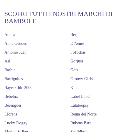
SCOPRI TUTTI I NOSTRI MARCHI DI
BAMBOLE
Adora
Berjuan
Anne Geddes
D'Nenes
Antonio Juan
Fofuchas
Así
Gorjuss
Barbie
Götz
Barriguitas
Groovy Girls
Bayer Chic 2000
Klein
Bebelux
Label Label
Berenguer
Lalaloopsy
Llorens
Reina del Norte
Lucky Doggy
Rubens Barn
Marina & Pau
Schildkröt