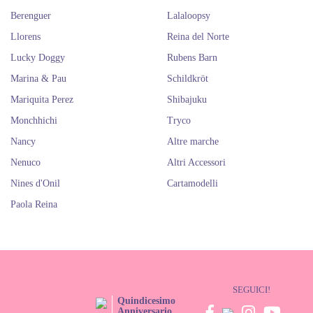
Berenguer
Lalaloopsy
Llorens
Reina del Norte
Lucky Doggy
Rubens Barn
Marina & Pau
Schildkröt
Mariquita Perez
Shibajuku
Monchhichi
Tryco
Nancy
Altre marche
Nenuco
Altri Accessori
Nines d'Onil
Cartamodelli
Paola Reina
SEGUICI!
Quindicesimo
Anniversario