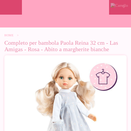
0
HOME
>
Completo per bambola Paola Reina 32 cm - Las
Amigas - Rosa - Abito a margherite bianche