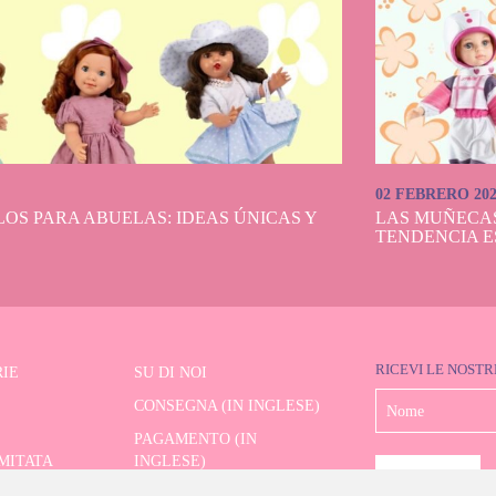
02 FEBRERO 20
OS PARA ABUELAS: IDEAS ÚNICAS Y
LAS MUÑECA
TENDENCIA E
RICEVI LE NOSTR
IE
SU DI NOI
CONSEGNA (IN INGLESE)
PAGAMENTO (IN
IMITATA
INGLESE)
SPEDIZIONE E RESI (IN