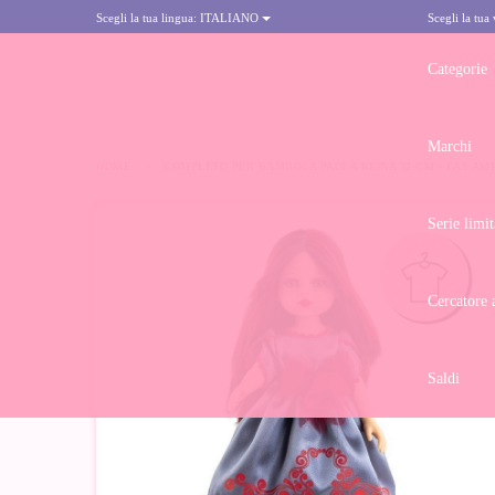
Scegli la tua lingua:
ITALIANO
Scegli la tua
Categorie
Marchi
HOME
>
COMPLETO PER BAMBOLA PAOLA REINA 32 CM - LAS AMI
Serie limit
Cercatore 
Saldi