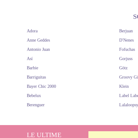
S
Adora
Berjuan
Anne Geddes
D'Nenes
Antonio Juan
Fofuchas
Así
Gorjuss
Barbie
Götz
Barriguitas
Groovy Gi
Bayer Chic 2000
Klein
Bebelux
Label Lab
Berenguer
Lalaloops
LE ULTIME