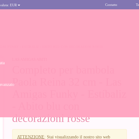
Contatto
Te
 valuta:
EUR
GAS FUNKY - ESTÍBALIZ - ABITO BLU CON DECORAZIONI ROSSE
LAS AMIGAS ABITI
ata
Completo per bambola
Paola Reina 32 cm - Las
avanzato
Amigas Funky - Estíbaliz
- Abito blu con
decorazioni rosse
ATTENZIONE
: Stai visualizzando il nostro sito web