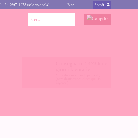
l: +34 960711278 (solo spagnolo)
Blog
Accedi
0
Consegna in 24/48h nei
giorni lavorativi
* Spedizioni verso la penisola,
(altre destinazioni
clicca qui
-in
inglese-)