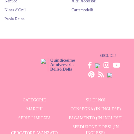
Nenuco
Altri Accessori
Nines d'Onil
Cartamodelli
Paola Reina
SEGUICI!
Quindicesimo
Anniversario
Dolls&Dolls
CATEGORIE
SU DI NOI
MARCHI
CONSEGNA (IN INGLESE)
SERIE LIMITATA
PAGAMENTO (IN INGLESE)
SPEDIZIONE E RESI (IN
CERCATORE AVANZATO
INGLESE)