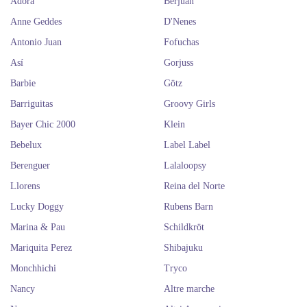
Adora
Berjuan
Anne Geddes
D'Nenes
Antonio Juan
Fofuchas
Así
Gorjuss
Barbie
Götz
Barriguitas
Groovy Girls
Bayer Chic 2000
Klein
Bebelux
Label Label
Berenguer
Lalaloopsy
Llorens
Reina del Norte
Lucky Doggy
Rubens Barn
Marina & Pau
Schildkröt
Mariquita Perez
Shibajuku
Monchhichi
Tryco
Nancy
Altre marche