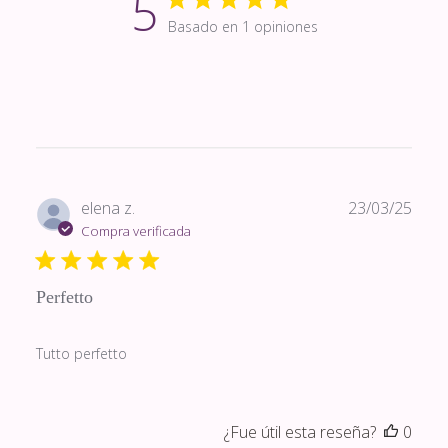
5
Basado en 1 opiniones
Fech
elena z.
23/03/25
de
Compra verificada
publi
Perfetto
Tutto perfetto
¿Fue útil esta reseña?
0