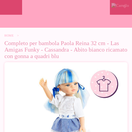
0
HOME
>
Completo per bambola Paola Reina 32 cm - Las
Amigas Funky - Cassandra - Abito bianco ricamato
con gonna a quadri blu