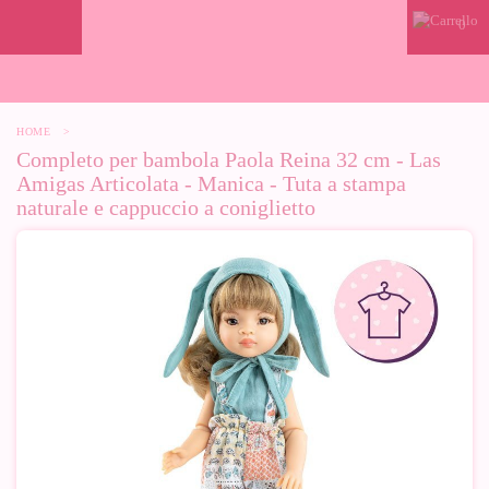
0
HOME
>
Completo per bambola Paola Reina 32 cm - Las
Amigas Articolata - Manica - Tuta a stampa
naturale e cappuccio a coniglietto