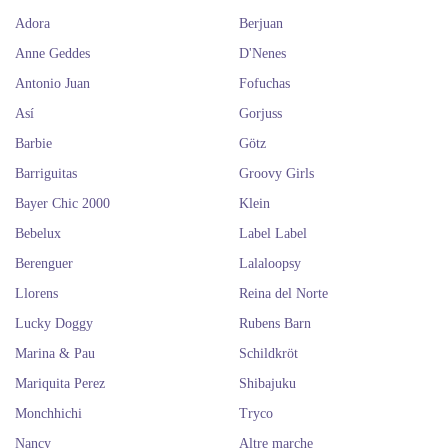
Adora
Berjuan
Anne Geddes
D'Nenes
Antonio Juan
Fofuchas
Así
Gorjuss
Barbie
Götz
Barriguitas
Groovy Girls
Bayer Chic 2000
Klein
Bebelux
Label Label
Berenguer
Lalaloopsy
Llorens
Reina del Norte
Lucky Doggy
Rubens Barn
Marina & Pau
Schildkröt
Mariquita Perez
Shibajuku
Monchhichi
Tryco
Nancy
Altre marche