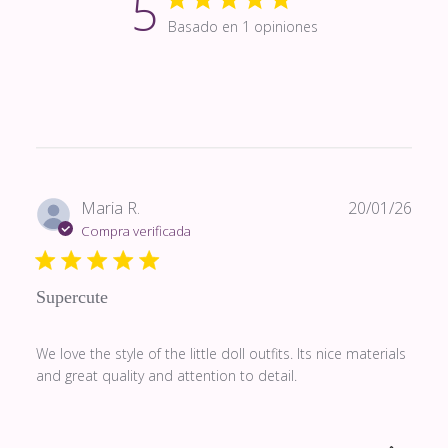
5
Basado en 1 opiniones
Fech
Maria R.
20/01/26
de
Compra verificada
publi
Supercute
We love the style of the little doll outfits. Its nice materials
and great quality and attention to detail.