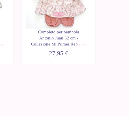
Completo per bambola
Comp
Antonio Juan 52 cm -
Anto
n -
Collezione Mi Primer Reborn -
Collezio
t
Abito floreale con giacca rosa
Completo 
27,95 €
chiaro