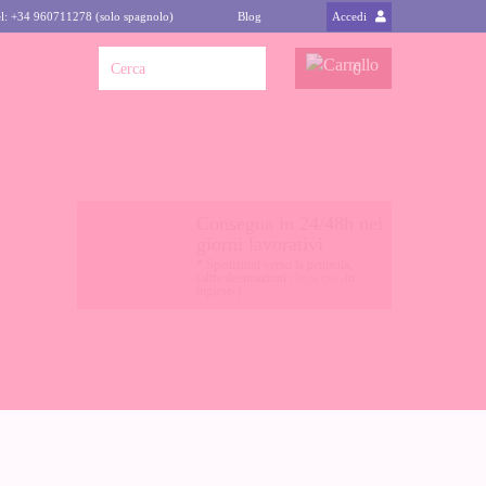
l: +34 960711278 (solo spagnolo)
Blog
Accedi
0
Consegna in 24/48h nei
giorni lavorativi
* Spedizioni verso la penisola,
(altre destinazioni
clicca qui
-in
inglese-)