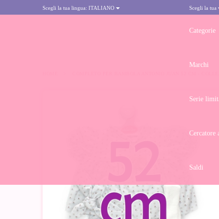
Scegli la tua lingua:
ITALIANO
Scegli la tua
Categorie
Marchi
HOME
>
COMPLETO PER BAMBOLA ANTONIO JUAN 52 CM - COLLEZ
Serie limit
Cercatore 
Saldi