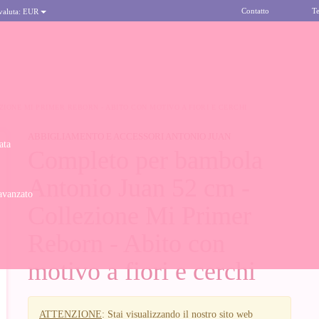
Contatto
Te
 valuta:
EUR
IONE MI PRIMER REBORN - ABITO CON MOTIVO A FIORI E CERCHI
ABBIGLIAMENTO E ACCESSORI ANTONIO JUAN
ata
Completo per bambola
Antonio Juan 52 cm -
avanzato
Collezione Mi Primer
Reborn - Abito con
motivo a fiori e cerchi
ATTENZIONE
: Stai visualizzando il nostro sito web