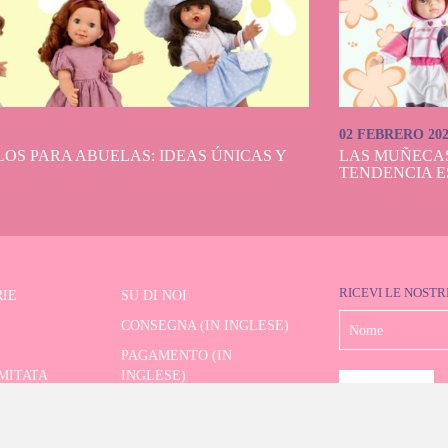
02 FEBRERO 20
OS PARA ABUELAS: IDEAS ÚNICAS Y
LAS MUÑECA
TENDENCIA E
RICEVI LE NOSTR
IE
SU DI NOI
CONSEGNA (IN INGLESE)
PAGAMENTO (IN
IMITATA
INGLESE)
SPEDIZIONE E RESI (IN
RE AVANZATO
INGLESE)