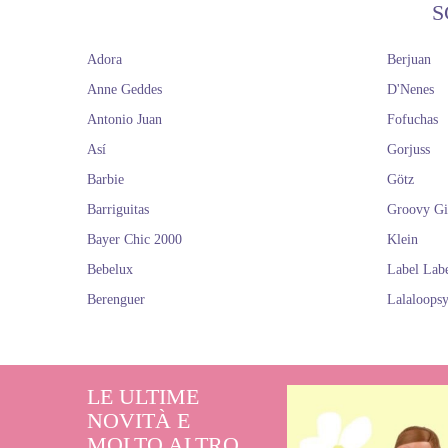
S
Adora
Berjuan
Anne Geddes
D'Nenes
Antonio Juan
Fofuchas
Así
Gorjuss
Barbie
Götz
Barriguitas
Groovy Gi
Bayer Chic 2000
Klein
Bebelux
Label Lab
Berenguer
Lalaloops
LE ULTIME
NOVITÀ E
MOLTO ALTRO