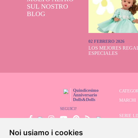
SUL NOSTRO
BLOG
02 FEBRERO 2026
LOS MEJORES REGAL
ESPECIALES
Quindicesimo
CATEGOR
Anniversario
Dolls&Dolls
MARCHI
SEGUICI!
SERIE L
Noi usiamo i cookies
CERCATO