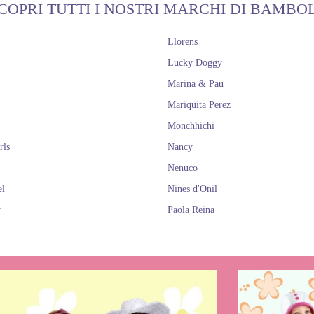
COPRI TUTTI I NOSTRI MARCHI DI BAMBO
Llorens
Lucky Doggy
Marina & Pau
Mariquita Perez
Monchhichi
rls
Nancy
Nenuco
el
Nines d'Onil
y
Paola Reina