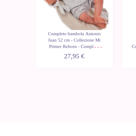
mbola
Completo bambola Antonio
 cm -
Juan 52 cm - Collezione Mi
 Reborn -
Primer Reborn - Completo
Co
e scialle
floreale blu con fascia e
27,95 €
massaggiagengive