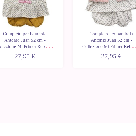
Completo per bambola
Completo per bambola
Antonio Juan 52 cm -
Antonio Juan 52 cm -
llezione Mi Primer Reborn -
Collezione Mi Primer Rebor
Abito floreale con giacca
Completo floreale con gile
27,95 €
27,95 €
senape
rosa