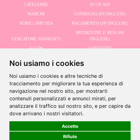
CATEGORIE
SU DI NOI
MARCHI
CONSEGNA (IN INGLESE)
SERIE LIMITATA
PAGAMENTO (IN INGLESE)
SPEDIZIONE E RESI (IN
CERCATORE AVANZATO
INGLESE)
SALDI
CONTATTO
Noi usiamo i cookies
RICEVI LE NOSTRE ULTIME NOTIZIE IN INGLESE
Noi usiamo i cookies e altre tecniche di
tracciamento per migliorare la tua esperienza di
navigazione nel nostro sito, per mostrarti
contenuti personalizzati e annunci mirati, per
Accetto la Politica sulla Privacy
analizzare il traffico sul nostro sito, e per capire da
-
dove arrivano i nostri visitatori.
+
18,95 €
Accetto
©2026 Dolls And Dolls. Tutti i diritti riservati.
Avviso legale (in inglese)
.
Politica sui
Rifiuto
Aggiungi al carrello
cookie (in inglese)