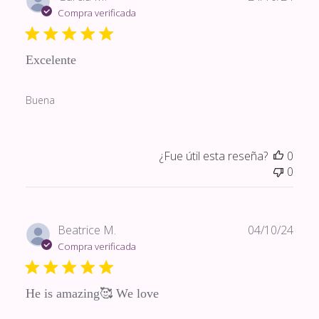
de
Compra verificada
publi
Excelente
Buena
¿Fue útil esta reseña?
0
0
Fech
Beatrice M.
04/10/24
de
Compra verificada
publi
He is amazing🥰 We love