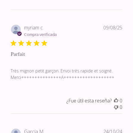
Fech
myriam c.
09/08/25
de
Compra verificada
publi
Parfait
Très mignon petit garçon. Envoi très rapide et soigné.
Merci+++++++++++++++A+++++++++++++++++++
¿Fue útil esta reseña?
0
0
Fech
García M.
24/10/24