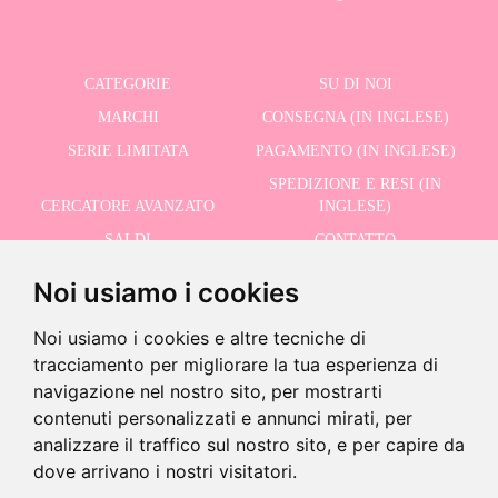
CATEGORIE
SU DI NOI
MARCHI
CONSEGNA (IN INGLESE)
SERIE LIMITATA
PAGAMENTO (IN INGLESE)
SPEDIZIONE E RESI (IN
CERCATORE AVANZATO
INGLESE)
SALDI
CONTATTO
Noi usiamo i cookies
RICEVI LE NOSTRE ULTIME NOTIZIE IN INGLESE
Noi usiamo i cookies e altre tecniche di
tracciamento per migliorare la tua esperienza di
navigazione nel nostro sito, per mostrarti
contenuti personalizzati e annunci mirati, per
Accetto la Politica sulla Privacy
analizzare il traffico sul nostro sito, e per capire da
-
dove arrivano i nostri visitatori.
+
40,75 €