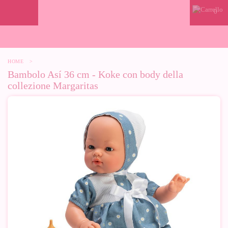
0
HOME
>
Bambolo Así 36 cm - Koke con body della
collezione Margaritas