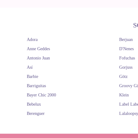
S
Adora
Berjuan
Anne Geddes
D'Nenes
Antonio Juan
Fofuchas
Así
Gorjuss
Barbie
Götz
Barriguitas
Groovy Gi
Bayer Chic 2000
Klein
Bebelux
Label Lab
Berenguer
Lalaloops