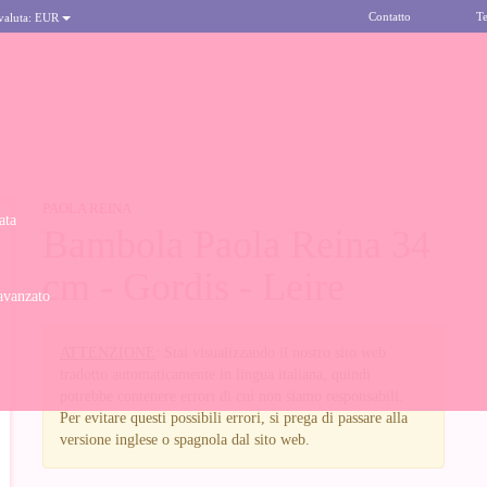
Contatto
Te
 valuta:
EUR
PAOLA REINA
ata
Bambola Paola Reina 34
cm - Gordis - Leire
avanzato
ATTENZIONE
: Stai visualizzando il nostro sito web
tradotto automaticamente in lingua italiana, quindi
potrebbe contenere errori di cui non siamo responsabili.
Per evitare questi possibili errori, si prega di passare alla
versione inglese o spagnola dal sito web.