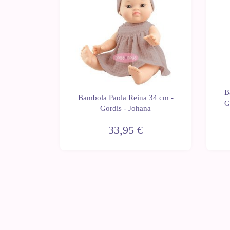
B
 34 cm -
Bambola Paola Reina 34 cm -
G
Gordis - Johana
33,95 €