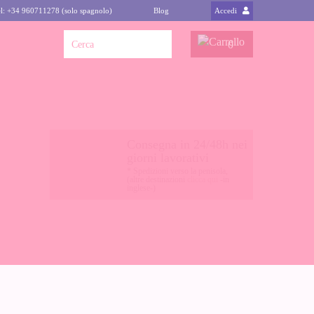
l: +34 960711278 (solo spagnolo)
Blog
Accedi
0
Consegna in 24/48h nei
giorni lavorativi
* Spedizioni verso la penisola,
(altre destinazioni
clicca qui
-in
inglese-)