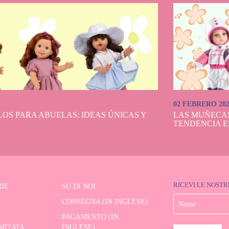
02 FEBRERO 20
OS PARA ABUELAS: IDEAS ÚNICAS Y
LAS MUÑECA
TENDENCIA E
RICEVI LE NOSTR
IE
SU DI NOI
CONSEGNA (IN INGLESE)
PAGAMENTO (IN
IMITATA
INGLESE)