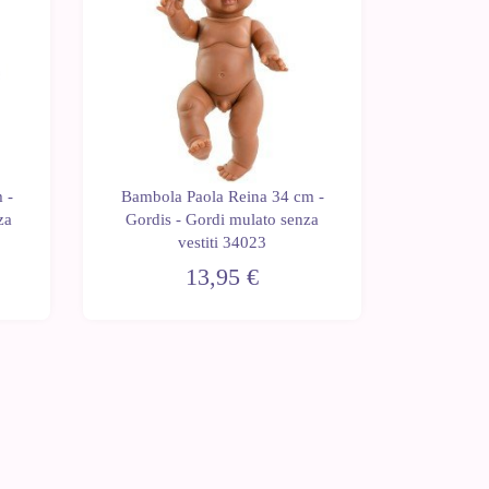
 -
Bambola Paola Reina 34 cm -
Bambola
za
Gordis - Gordi mulato senza
Gordis 
vestiti 34023
13,95 €