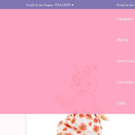
Scegli la tua lingua:
ITALIANO
Scegli la tua
Categorie
Marchi
HOME
>
BAMBOLA PAOLA REINA 34 CM - GORDIS - LEIRE
Serie limit
Cercatore 
Saldi