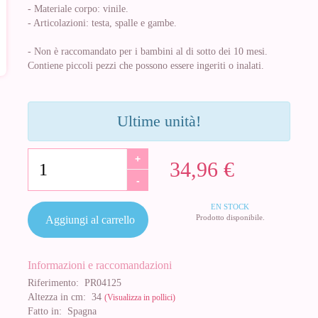
- Materiale corpo: vinile.
- Articolazioni: testa, spalle e gambe.
- Non è raccomandato per i bambini al di sotto dei 10 mesi.
Contiene piccoli pezzi che possono essere ingeriti o inalati.
Ultime unità!
+
34,96 €
-
EN STOCK
Prodotto disponibile.
Aggiungi al carrello
Informazioni e raccomandazioni
Riferimento:
PR04125
Altezza in cm:
34
(Visualizza in pollici)
Fatto in:
Spagna