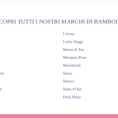
COPRI TUTTI I NOSTRI MARCHI DI BAMBO
Llorens
Lucky Doggy
Marina & Pau
Mariquita Perez
Monchhichi
rls
Nancy
Nenuco
el
Nines d'Onil
y
Paola Reina