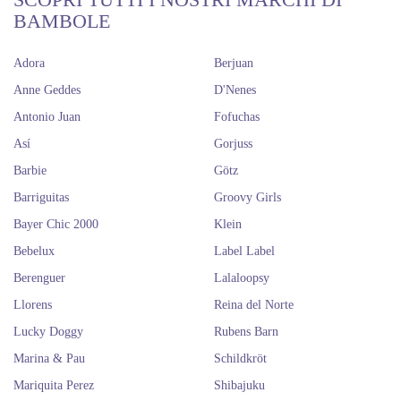
BAMBOLE
Adora
Berjuan
Anne Geddes
D'Nenes
Antonio Juan
Fofuchas
Así
Gorjuss
Barbie
Götz
Barriguitas
Groovy Girls
Bayer Chic 2000
Klein
Bebelux
Label Label
Berenguer
Lalaloopsy
Llorens
Reina del Norte
Lucky Doggy
Rubens Barn
Marina & Pau
Schildkröt
Mariquita Perez
Shibajuku