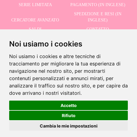
SERIE LIMITATA
PAGAMENTO (IN INGLESE)
SPEDIZIONE E RESI (IN
CERCATORE AVANZATO
INGLESE)
SALDI
CONTATTO
Noi usiamo i cookies
RICEVI LE NOSTRE ULTIME NOTIZIE IN INGLESE
Noi usiamo i cookies e altre tecniche di
tracciamento per migliorare la tua esperienza di
navigazione nel nostro sito, per mostrarti
contenuti personalizzati e annunci mirati, per
Accetto la Politica sulla Privacy
analizzare il traffico sul nostro sito, e per capire da
-
dove arrivano i nostri visitatori.
+
13,95 €
Accetto
©2026 Dolls And Dolls. Tutti i diritti riservati.
Avviso legale (in inglese)
.
Politica sui
Rifiuto
Aggiungi al carrello
cookie (in inglese)
Cambia le mie impostazioni
EN STOCK
Prodotto disponibile.