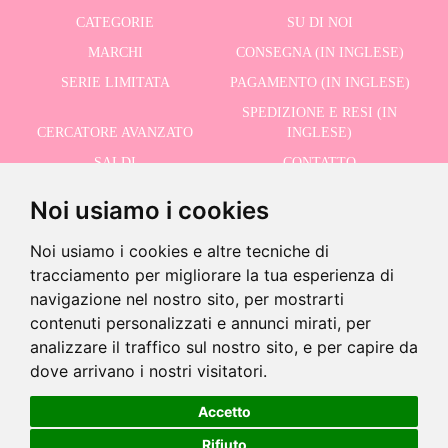
CATEGORIE
SU DI NOI
MARCHI
CONSEGNA (IN INGLESE)
SERIE LIMITATA
PAGAMENTO (IN INGLESE)
SPEDIZIONE E RESI (IN
CERCATORE AVANZATO
INGLESE)
SALDI
CONTATTO
Noi usiamo i cookies
RICEVI LE NOSTRE ULTIME NOTIZIE IN INGLESE
Noi usiamo i cookies e altre tecniche di
tracciamento per migliorare la tua esperienza di
navigazione nel nostro sito, per mostrarti
contenuti personalizzati e annunci mirati, per
Accetto la Politica sulla Privacy
analizzare il traffico sul nostro sito, e per capire da
dove arrivano i nostri visitatori.
Prodotto fuori produzione
Questo prodotto è stato messo fuori produzione ma puoi vedere
Accetto
prodotti simili usando il seguente pulsante
©2026 Dolls And Dolls. Tutti i diritti riservati.
Avviso legale (in inglese)
.
Politica sui
Rifiuto