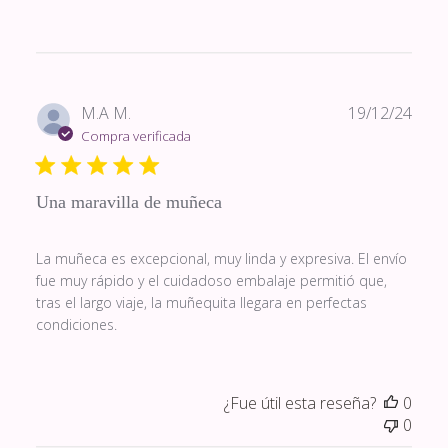
Fech
M.A M.
19/12/24
de
Compra verificada
publi
Una maravilla de muñeca
La muñeca es excepcional, muy linda y expresiva. El envío
fue muy rápido y el cuidadoso embalaje permitió que,
tras el largo viaje, la muñequita llegara en perfectas
condiciones.
¿Fue útil esta reseña?
0
0