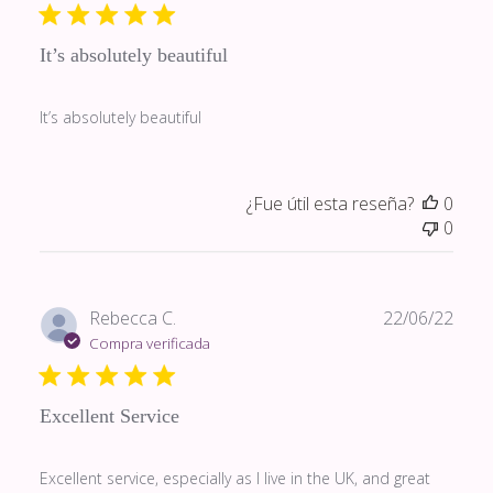
publi
It’s absolutely beautiful
It’s absolutely beautiful
¿Fue útil esta reseña?
0
0
Fech
Rebecca C.
22/06/22
de
Compra verificada
publi
Excellent Service
Excellent service, especially as I live in the UK, and great