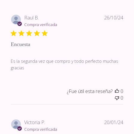
Fech
Raul B.
26/10/24
de
Compra verificada
publi
Encuesta
Es la segunda vez que compro y todo perfecto muchas
gracias
¿Fue útil esta reseña?
0
0
Fech
Victoria P.
20/01/24
de
Compra verificada