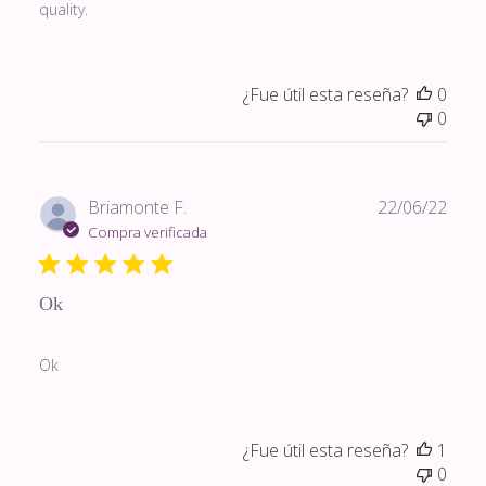
quality.
¿Fue útil esta reseña?
0
0
Fech
Briamonte F.
22/06/22
de
Compra verificada
publi
Ok
Ok
¿Fue útil esta reseña?
1
0