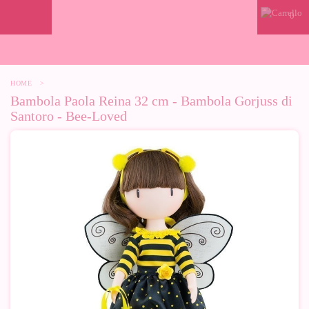
0
HOME
>
Bambola Paola Reina 32 cm - Bambola Gorjuss di
Santoro - Bee-Loved