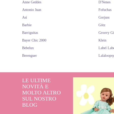
Anne Geddes
D'Nenes
Antonio Juan
Fofuchas
Así
Gorjuss
Barbie
Götz
Barriguitas
Groovy Gi
Bayer Chic 2000
Klein
Bebelux
Label Lab
Berenguer
Lalaloops
LE ULTIME
NOVITÀ E
MOLTO ALTRO
SUL NOSTRO
BLOG