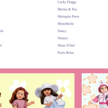
Lucky Doggy
Marina & Pau
Mariquita Perez
Monchhichi
rls
Nancy
Nenuco
el
Nines d'Onil
y
Paola Reina