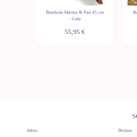
au 45 cm
Bambola Marina & Pau 45 cm
B
- Gala
55,95 €
S
Adora
Berjuan