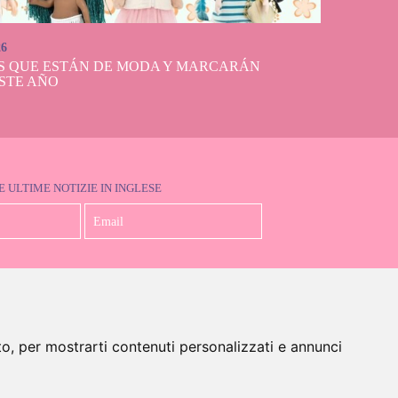
26
S QUE ESTÁN DE MODA Y MARCARÁN
STE AÑO
E ULTIME NOTIZIE IN INGLESE
Accetto la Politica sulla Privacy
to, per mostrarti contenuti personalizzati e annunci
glese)