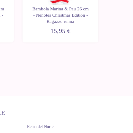
cm
Bambola Marina & Pau 26 cm
Bambola
 -
- Nenotes Christmas Edition -
- Nenote
Ragazzo renna
15,95 €
LE
Reina del Norte