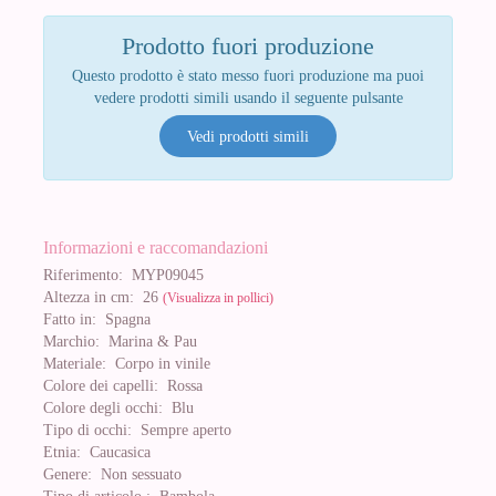
Prodotto fuori produzione
Questo prodotto è stato messo fuori produzione ma puoi
vedere prodotti simili usando il seguente pulsante
Vedi prodotti simili
Informazioni e raccomandazioni
Riferimento:
MYP09045
Altezza in cm:
26
(Visualizza in pollici)
Fatto in:
Spagna
Marchio:
Marina & Pau
Materiale:
Corpo in vinile
Colore dei capelli:
Rossa
Colore degli occhi:
Blu
Tipo di occhi:
Sempre aperto
Etnia:
Caucasica
Genere:
Non sessuato