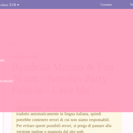
Contatto
Te
 valuta:
EUR
ON - LANA BLU
MARINA & PAU
ata
Bambola Marina & Pau
26 cm - Nenotes Party
avanzato
Edition - Lana blu
ATTENZIONE
: Stai visualizzando il nostro sito web
tradotto automaticamente in lingua italiana, quindi
potrebbe contenere errori di cui non siamo responsabili.
Per evitare questi possibili errori, si prega di passare alla
versione inglese o spagnola dal sito web.