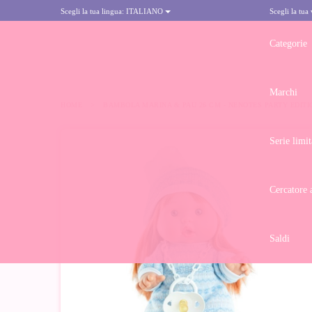
Scegli la tua lingua:
ITALIANO
Scegli la tua
Categorie
Marchi
HOME
>
BAMBOLA MARINA & PAU 26 CM - NENOTES PARTY EDITI
Serie limit
Cercatore 
Saldi