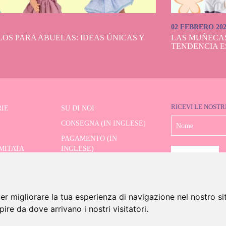
02 FEBRERO 20
OS PARA ABUELAS: IDEAS ÚNICAS Y
LAS MUÑECA
TENDENCIA E
RICEVI LE NOSTR
IE
SU DI NOI
CONSEGNA (IN INGLESE)
PAGAMENTO (IN
IMITATA
INGLESE)
SPEDIZIONE E RESI (IN
RE AVANZATO
INGLESE)
CONTATTO
er migliorare la tua esperienza di navigazione nel nostro si
apire da dove arrivano i nostri visitatori.
6 Dolls And Dolls. Tutti i diritti riservati.
Avviso legale (in inglese)
.
Politica sui cookie (in in