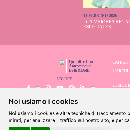
02 FEBRERO 2026
LOS MEJORES REGAL
ESPECIALES
Quindicesimo
CATEGOR
Anniversario
Dolls&Dolls
MARCHI
SEGUICI!
SERIE L
Noi usiamo i cookies
CERCATO
SALDI
Noi usiamo i cookies e altre tecniche di tracciamento p
mirati, per analizzare il traffico sul nostro sito, e per c
©202