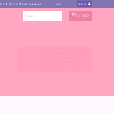
l: +34 960711278 (solo spagnolo)
Blog
Accedi
0
Consegna in 24/48h nei
giorni lavorativi
* Spedizioni verso la penisola,
(altre destinazioni
clicca qui
-in
inglese-)