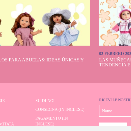
02 FEBRERO 20
OS PARA ABUELAS: IDEAS ÚNICAS Y
LAS MUÑECA
TENDENCIA E
RICEVI LE NOSTR
IE
SU DI NOI
CONSEGNA (IN INGLESE)
PAGAMENTO (IN
IMITATA
INGLESE)