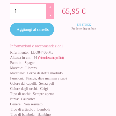
+
65,95 €
-
EN STOCK
Prodotto disponibile.
Aggiungi al carrello
Informazioni e raccomandazioni
Riferimento:
LLO84486-Mu
Altezza in cm:
44
(Visualizza in pollici)
Fatto in:
Spagna
Marchio:
Llorens
Materiale:
Corpo di stoffa morbido
Funzioni:
Piange, dice mamma e papà
Colore dei capelli:
Senza peli
Colore degli occhi:
Grigi
Tipo di occhi:
Sempre aperto
Etnia:
Caucasica
Genere:
Non sessuato
Tipo di articolo :
Bambola
Tipo di bambola:
Bambino