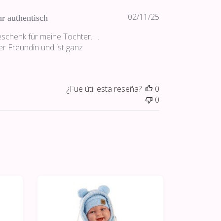
Fecha
02/11/25
r authentisch
de
schenk für meine Tochter. . .
publicación
er Freundin und ist ganz
¿Fue útil esta reseña?
0
0