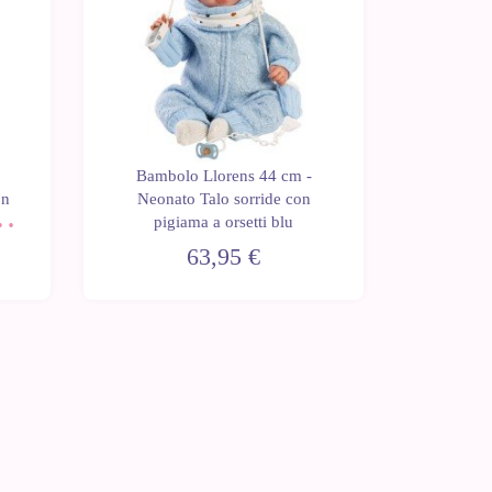
Bambolo Llorens 44 cm -
Bambo
on
Neonato Talo sorride con
Neona
di
pigiama a orsetti blu
pigiama
63,95 €