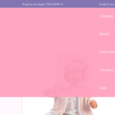
Scegli la tua lingua:
ITALIANO
Scegli la tua
Categorie
Marchi
HOME
>
BAMBOLA LLORENS 44 CM - NEONATA TINA PIANGENTE 
Serie limit
Cercatore 
Saldi