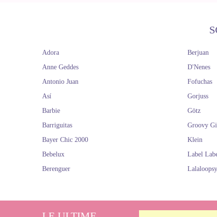
S
Adora
Berjuan
Anne Geddes
D'Nenes
Antonio Juan
Fofuchas
Así
Gorjuss
Barbie
Götz
Barriguitas
Groovy Gi
Bayer Chic 2000
Klein
Bebelux
Label Lab
Berenguer
Lalaloops
LE ULTIME