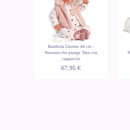
4 cm -
Bambola Llorens 44 cm -
ente con
Neonata che piange Tina con
N
puccio
cappuccio
67,95 €