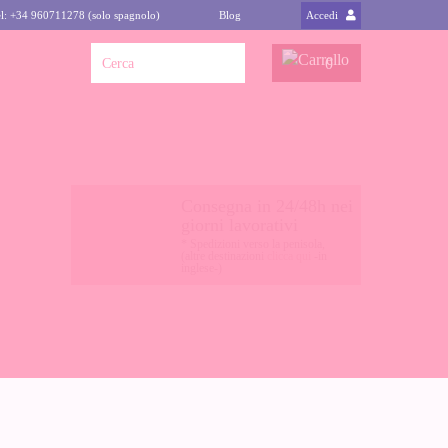
l: +34 960711278 (solo spagnolo)
Blog
Accedi
0
Consegna in 24/48h nei
giorni lavorativi
* Spedizioni verso la penisola,
(altre destinazioni
clicca qui
-in
inglese-)