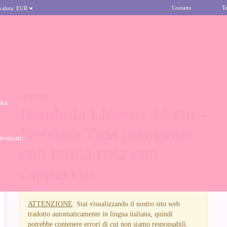
Contatto
Te
 valuta:
EUR
CON TUTINA ROSA CON CAPPUCCIO
LLORENS
ata
Bambola Llorens 44 cm -
Neonata Tina piangente
avanzato
con tutina rosa con
cappuccio
ATTENZIONE
: Stai visualizzando il nostro sito web
tradotto automaticamente in lingua italiana, quindi
potrebbe contenere errori di cui non siamo responsabili.