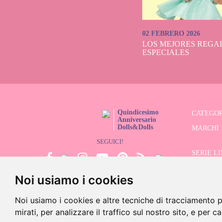
02 FEBRERO 2026
LOS MEJORES REGAL
ESPECIALES
Quindicesimo
CATEGOR
Anniversario
Dolls&Dolls
MARCHI
SEGUICI!
SERIE L
Noi usiamo i cookies
CERCATO
SALDI
Noi usiamo i cookies e altre tecniche di tracciamento p
mirati, per analizzare il traffico sul nostro sito, e per c
©202