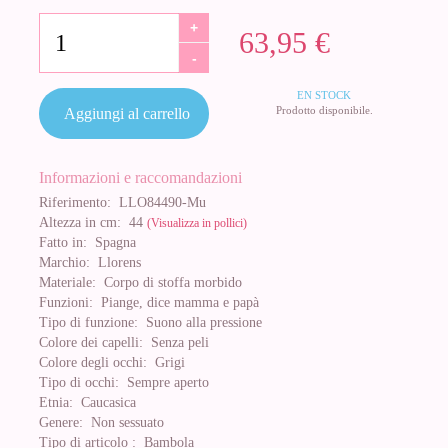
+
63,95 €
-
EN STOCK
Prodotto disponibile.
Aggiungi al carrello
Informazioni e raccomandazioni
Riferimento:
LLO84490-Mu
Altezza in cm:
44
(Visualizza in pollici)
Fatto in:
Spagna
Marchio:
Llorens
Materiale:
Corpo di stoffa morbido
Funzioni:
Piange, dice mamma e papà
Tipo di funzione:
Suono alla pressione
Colore dei capelli:
Senza peli
Colore degli occhi:
Grigi
Tipo di occhi:
Sempre aperto
Etnia:
Caucasica
Genere:
Non sessuato
Tipo di articolo :
Bambola