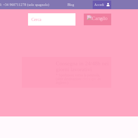
l: +34 960711278 (solo spagnolo)
Blog
Accedi
0
Consegna in 24/48h nei
giorni lavorativi
* Spedizioni verso la penisola,
(altre destinazioni
clicca qui
-in
inglese-)