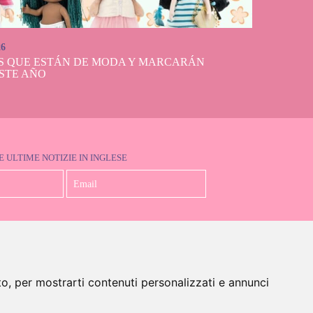
26
S QUE ESTÁN DE MODA Y MARCARÁN
STE AÑO
E ULTIME NOTIZIE IN INGLESE
Accetto la Politica sulla Privacy
to, per mostrarti contenuti personalizzati e annunci
glese)