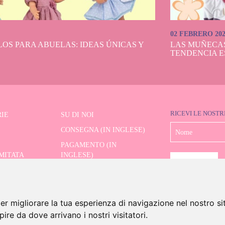
02 FEBRERO 20
OS PARA ABUELAS: IDEAS ÚNICAS Y
LAS MUÑECA
TENDENCIA E
RICEVI LE NOSTR
IE
SU DI NOI
CONSEGNA (IN INGLESE)
PAGAMENTO (IN
IMITATA
INGLESE)
SPEDIZIONE E RESI (IN
RE AVANZATO
INGLESE)
CONTATTO
er migliorare la tua esperienza di navigazione nel nostro si
apire da dove arrivano i nostri visitatori.
6 Dolls And Dolls. Tutti i diritti riservati.
Avviso legale (in inglese)
.
Politica sui cookie (in in