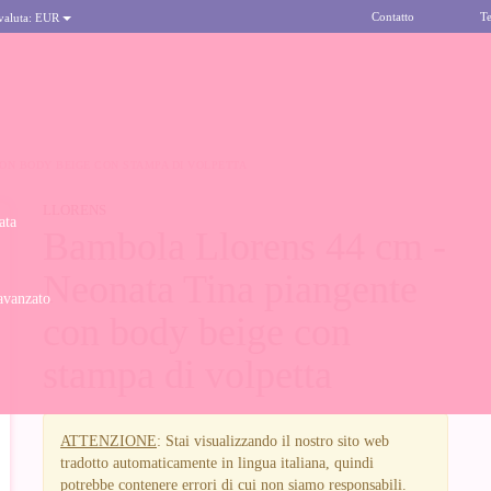
Contatto
Te
 valuta:
EUR
ON BODY BEIGE CON STAMPA DI VOLPETTA
LLORENS
ata
Bambola Llorens 44 cm -
Neonata Tina piangente
avanzato
con body beige con
stampa di volpetta
ATTENZIONE
: Stai visualizzando il nostro sito web
tradotto automaticamente in lingua italiana, quindi
potrebbe contenere errori di cui non siamo responsabili.