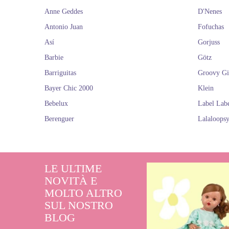
Anne Geddes
D'Nenes
Antonio Juan
Fofuchas
Así
Gorjuss
Barbie
Götz
Barriguitas
Groovy Gi
Bayer Chic 2000
Klein
Bebelux
Label Lab
Berenguer
Lalaloops
LE ULTIME
NOVITÀ E
MOLTO ALTRO
SUL NOSTRO
BLOG