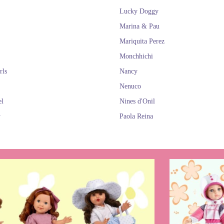
Lucky Doggy
Marina & Pau
Mariquita Perez
Monchhichi
rls
Nancy
Nenuco
el
Nines d'Onil
y
Paola Reina