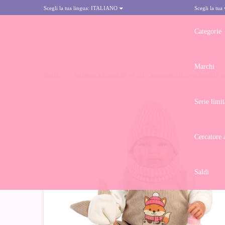
Scegli la tua lingua:
ITALIANO
Scegli la tua
Categorie
Marchi
HOME
>
BAMBOLA LLORENS 44 CM - NEONATA TINA PIANGENTE C
Serie limit
Cercatore 
Saldi