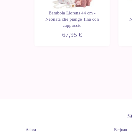
4 cm -
Bambola Llorens 44 cm -
ente con
Neonata che piange Tina con
N
puccio
cappuccio
67,95 €
S
Adora
Berjuan