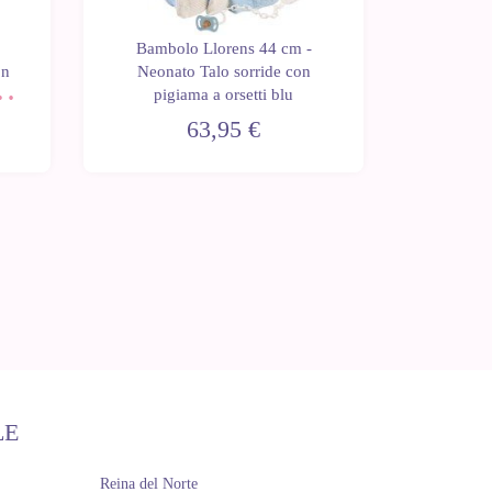
Bambolo Llorens 44 cm -
Bambo
on
Neonato Talo sorride con
Neona
di
pigiama a orsetti blu
pigiama
63,95 €
LE
Reina del Norte