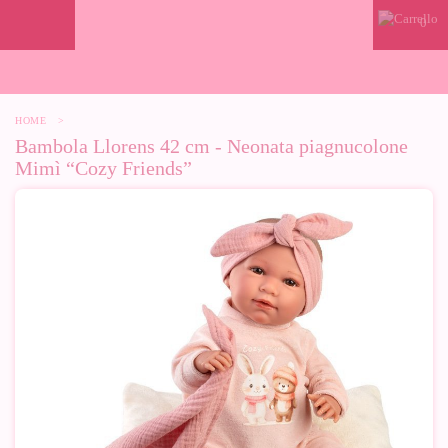
0
HOME
>
Bambola Llorens 42 cm - Neonata piagnucolone
Mimì “Cozy Friends”