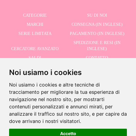
CATEGORIE
SU DI NOI
MARCHI
CONSEGNA (IN INGLESE)
SERIE LIMITATA
PAGAMENTO (IN INGLESE)
SPEDIZIONE E RESI (IN
CERCATORE AVANZATO
INGLESE)
SALDI
CONTATTO
Noi usiamo i cookies
RICEVI LE NOSTRE ULTIME NOTIZIE IN INGLESE
Noi usiamo i cookies e altre tecniche di
tracciamento per migliorare la tua esperienza di
navigazione nel nostro sito, per mostrarti
contenuti personalizzati e annunci mirati, per
Accetto la Politica sulla Privacy
analizzare il traffico sul nostro sito, e per capire da
-
dove arrivano i nostri visitatori.
+
62,96 €
Accetto