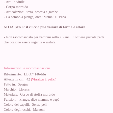
- Arti in vinile.
- Corpo morbido.
- Articolazioni: testa, braccia e gambe.
- La bambola piange, dice "Mamá" e "Papá".
NOTA BENE: il ciuccio può variare di forma e colore.
- Non raccomandato per bambini sotto i 3 anni. Contiene piccole parti
che possono essere ingerite o inalate.
Informazioni e raccomandazioni
Riferimento:
LLO74146-Mu
Altezza in cm:
42
(Visualizza in pollici)
Fatto in:
Spagna
Marchio:
Llorens
Materiale:
Corpo di stoffa morbido
Funzioni:
Piange, dice mamma e papà
Colore dei capelli:
Senza peli
Colore degli occhi:
Marroni