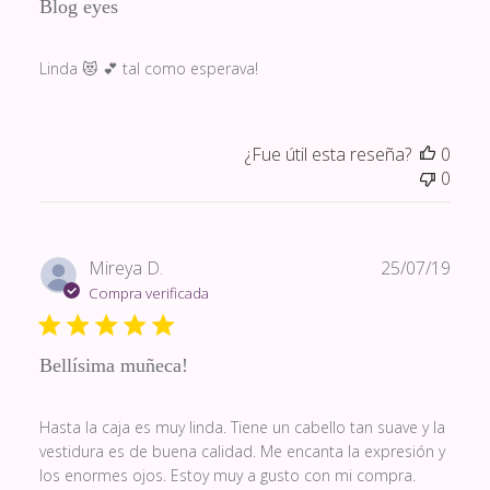
Blog eyes
Linda 😻 💕 tal como esperava!
¿Fue útil esta reseña?
0
0
Fech
Mireya D.
25/07/19
de
Compra verificada
publi
Bellísima muñeca!
Hasta la caja es muy linda. Tiene un cabello tan suave y la
vestidura es de buena calidad. Me encanta la expresión y
los enormes ojos. Estoy muy a gusto con mi compra.