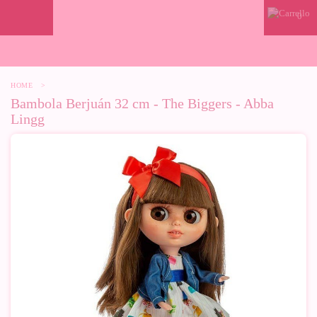
0
HOME
>
Bambola Berjuán 32 cm - The Biggers - Abba
Lingg