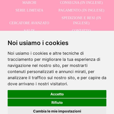
MARCHI
CONSEGNA (IN INGLESE)
SERIE LIMITATA
PAGAMENTO (IN INGLESE)
SPEDIZIONE E RESI (IN
CERCATORE AVANZATO
INGLESE)
SALDI
CONTATTO
Noi usiamo i cookies
RICEVI LE NOSTRE ULTIME NOTIZIE IN INGLESE
Noi usiamo i cookies e altre tecniche di
tracciamento per migliorare la tua esperienza di
navigazione nel nostro sito, per mostrarti
contenuti personalizzati e annunci mirati, per
Accetto la Politica sulla Privacy
analizzare il traffico sul nostro sito, e per capire da
dove arrivano i nostri visitatori.
Prodotto fuori produzione
Questo prodotto è stato messo fuori produzione ma puoi vedere
Accetto
prodotti simili usando il seguente pulsante
©2026 Dolls And Dolls. Tutti i diritti riservati.
Avviso legale (in inglese)
.
Politica sui
Rifiuto
cookie (in inglese)
Vedi prodotti simili
Cambia le mie impostazioni