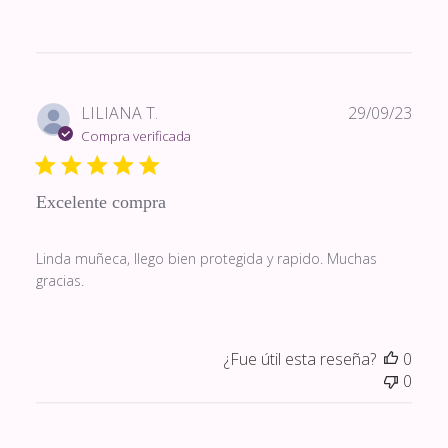
Fech
LILIANA T.
29/09/23
de
Compra verificada
publi
Excelente compra
Linda muñeca, llego bien protegida y rapido. Muchas
gracias.
¿Fue útil esta reseña?
0
0