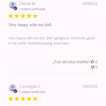
Fech
Denise W.
03/08/22
de
Compra verificada
publi
Very happy with my doll.
Very happy with my doll. She's gorgeous. And looks great
in her outfit. Definitely buying more later.
¿Fue útil esta reseña?
0
0
Fech
Conceição C.
14/09/20
de
Compra verificada
publi