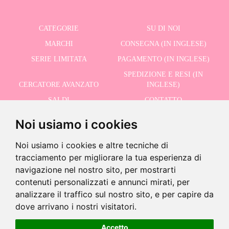
CATEGORIE
SU DI NOI
MARCHI
CONSEGNA (IN INGLESE)
SERIE LIMITATA
PAGAMENTO (IN INGLESE)
SPEDIZIONE E RESI (IN
CERCATORE AVANZATO
INGLESE)
SALDI
CONTATTO
Noi usiamo i cookies
RICEVI LE NOSTRE ULTIME NOTIZIE IN INGLESE
Noi usiamo i cookies e altre tecniche di
tracciamento per migliorare la tua esperienza di
navigazione nel nostro sito, per mostrarti
contenuti personalizzati e annunci mirati, per
Accetto la Politica sulla Privacy
analizzare il traffico sul nostro sito, e per capire da
-
dove arrivano i nostri visitatori.
+
29,95 €
Accetto