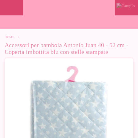
0
HOME
>
Accessori per bambola Antonio Juan 40 - 52 cm -
Coperta imbottita blu con stelle stampate