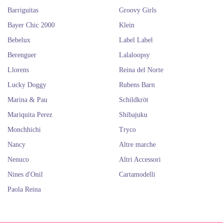
Barriguitas
Groovy Girls
Bayer Chic 2000
Klein
Bebelux
Label Label
Berenguer
Lalaloopsy
Llorens
Reina del Norte
Lucky Doggy
Rubens Barn
Marina & Pau
Schildkröt
Mariquita Perez
Shibajuku
Monchhichi
Tryco
Nancy
Altre marche
Nenuco
Altri Accessori
Nines d'Onil
Cartamodelli
Paola Reina