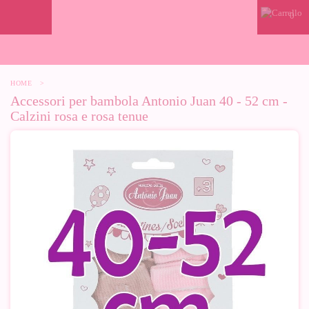
0
HOME
>
Accessori per bambola Antonio Juan 40 - 52 cm -
Calzini rosa e rosa tenue