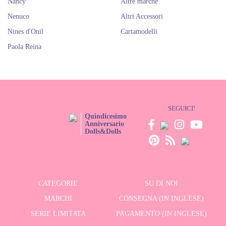
Nancy
Altre marche
Nenuco
Altri Accessori
Nines d'Onil
Cartamodelli
Paola Reina
SEGUICI!
Quindicesimo
Anniversario
Dolls&Dolls
CATEGORIE
SU DI NOI
MARCHI
CONSEGNA (IN INGLESE)
SERIE LIMITATA
PAGAMENTO (IN INGLESE)