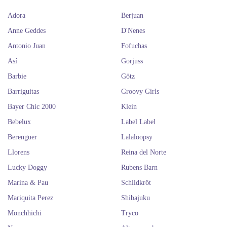
Adora
Berjuan
Anne Geddes
D'Nenes
Antonio Juan
Fofuchas
Así
Gorjuss
Barbie
Götz
Barriguitas
Groovy Girls
Bayer Chic 2000
Klein
Bebelux
Label Label
Berenguer
Lalaloopsy
Llorens
Reina del Norte
Lucky Doggy
Rubens Barn
Marina & Pau
Schildkröt
Mariquita Perez
Shibajuku
Monchhichi
Tryco